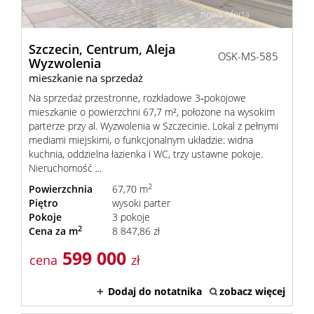
nowa oferta
Szczecin,
Centrum,
Aleja
OSK-MS-585
Wyzwolenia
mieszkanie na sprzedaż
Na sprzedaż przestronne, rozkładowe 3‑pokojowe
mieszkanie o powierzchni 67,7 m², położone na wysokim
parterze przy al. Wyzwolenia w Szczecinie. Lokal z pełnymi
mediami miejskimi, o funkcjonalnym układzie: widna
kuchnia, oddzielna łazienka i WC, trzy ustawne pokoje.
Nieruchomość ...
2
Powierzchnia
67,70 m
Piętro
wysoki parter
Pokoje
3 pokoje
2
Cena za m
8 847,86 zł
599 000
cena
zł
Dodaj do notatnika
zobacz więcej