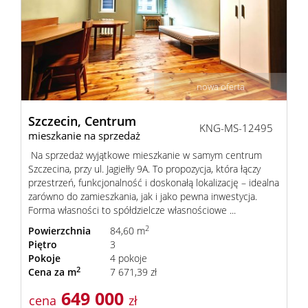
Mieszka
Domy
nowa oferta
Dzialki
Szczecin,
Centrum
KNG-MS-12495
mieszkanie na sprzedaż
Na sprzedaż wyjątkowe mieszkanie w samym centrum
Lokale
Szczecina, przy ul. Jagiełły 9A. To propozycja, która łączy
przestrzeń, funkcjonalność i doskonałą lokalizację – idealna
zarówno do zamieszkania, jak i jako pewna inwestycja.
Hale
Forma własności to spółdzielcze własnościowe ...
2
Powierzchnia
84,60 m
Piętro
3
Obiekty
Pokoje
4 pokoje
2
Cena za m
7 671,39 zł
649 000
cena
zł