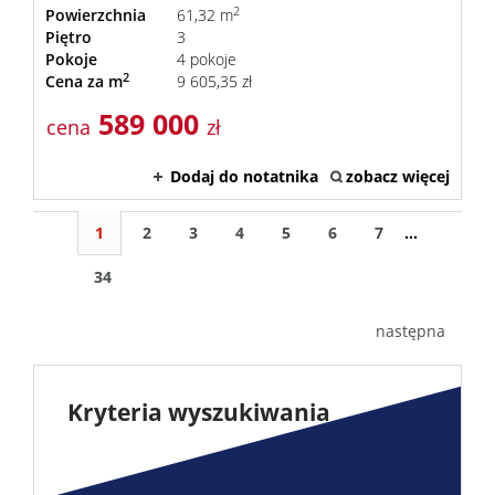
2
Powierzchnia
61,32 m
Piętro
3
Pokoje
4 pokoje
2
Cena za m
9 605,35 zł
589 000
cena
zł
Dodaj do notatnika
zobacz więcej
1
2
3
4
5
6
7
...
34
następna
Kryteria wyszukiwania