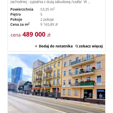
zachodniej : sypialnia z dużą zabudową /szafa/ W ...
2
Powierzchnia
53,35 m
Piętro
5
Pokoje
2 pokoje
2
Cena za m
9 165,89 zł
489 000
cena
zł
Dodaj do notatnika
zobacz więcej