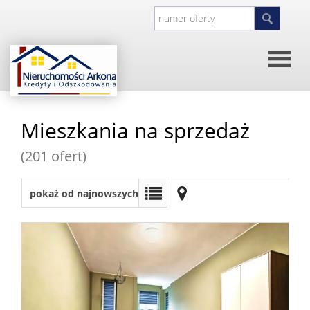
Strona
Mieszkania na sprzedaż
główna
O
(201 ofert)
firmie
Kontakt
pokaż od najnowszych
Inwesty
Oferty