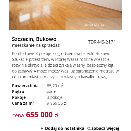
nowa oferta
Szczecin,
Bukowo
TDR-MS-2171
mieszkanie na sprzedaż
Komfortowe 3 pokoje z ogródkiem na osiedlu Bukowo
Szukacie przestrzeni, w której Wasza rodzina wreszcie
rozwinie skrzydła, a dzieci zyskają własny, bezpieczny kąt
do zabawy? A może męczy Was już ograniczenie metrażu w
centrum miasta i marzycie o własnym kawałku trawy, ...
2
Powierzchnia
65,70 m
Piętro
parter
Pokoje
3 pokoje
2
Cena za m
9 969,56 zł
655 000
cena
zł
Dodaj do notatnika
zobacz więcej