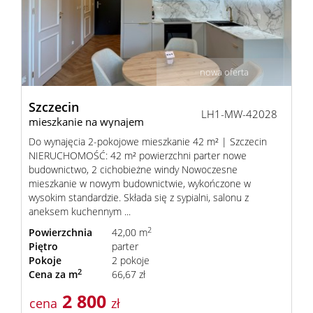
nowa oferta
Szczecin
LH1-MW-42028
mieszkanie na wynajem
Do wynajęcia 2-pokojowe mieszkanie 42 m² | Szczecin
NIERUCHOMOŚĆ: 42 m² powierzchni parter nowe
budownictwo, 2 cichobieżne windy Nowoczesne
mieszkanie w nowym budownictwie, wykończone w
wysokim standardzie. Składa się z sypialni, salonu z
aneksem kuchennym ...
2
Powierzchnia
42,00 m
Piętro
parter
Pokoje
2 pokoje
2
Cena za m
66,67 zł
2 800
cena
zł