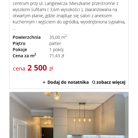
centrum przy ul. Langiewicza. Mieszkanie przestronne z
wysokimi sufitami ( 3,6m wysokości ), zaaranżowana na
otwartym planie, gdzie znajduje się salon z aneksem
kuchennym i wyjściem do ogródka, wyodrębniona sypialnia,
...
2
Powierzchnia
35,00 m
Piętro
parter
Pokoje
1 pokój
2
Cena za m
71,43 zł
2 500
cena
zł
Dodaj do notatnika
zobacz więcej