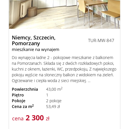
nowa oferta
Niemcy,
Szczecin,
TUR-MW-847
Pomorzany
mieszkanie na wynajem
Do wynajęcia ładne 2 - pokojowe mieszkanie z balkonem
na Pomorzanach. Składa się z dwóch rozkładowych pokoi,
kuchni z oknem, łazienki, WC, przedpokoju, Z największego
pokoju wyjście na słoneczny balkon z widokiem na zieleń.
Ogrzewanie i ciepła woda z sieci miejskiej. ...
2
Powierzchnia
43,00 m
Piętro
1
Pokoje
2 pokoje
2
Cena za m
53,49 zł
2 300
cena
zł