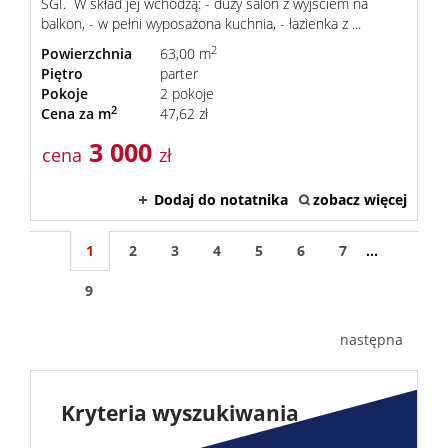
SGI. W skład jej wchodzą: - duży salon z wyjściem na
balkon, - w pełni wyposażona kuchnia, - łazienka z ...
2
Powierzchnia
63,00 m
Piętro
parter
Pokoje
2 pokoje
2
Cena za m
47,62 zł
3 000
cena
zł
Dodaj do notatnika
zobacz więcej
1
2
3
4
5
6
7
...
9
następna
Kryteria wyszukiwania