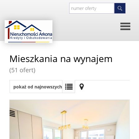
Strona
Mieszkania na wynajem
główna
O
(51 ofert)
firmie
Kontakt
pokaż od najnowszych
Inwesty
Oferty