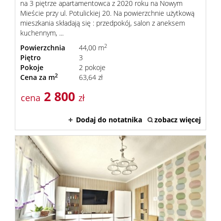
na 3 piętrze apartamentowca z 2020 roku na Nowym
Mieście przy ul. Potulickiej 20. Na powierzchnie użytkową
mieszkania składają się : przedpokój, salon z aneksem
kuchennym, ...
2
Powierzchnia
44,00 m
Piętro
3
Pokoje
2 pokoje
2
Cena za m
63,64 zł
2 800
cena
zł
Dodaj do notatnika
zobacz więcej