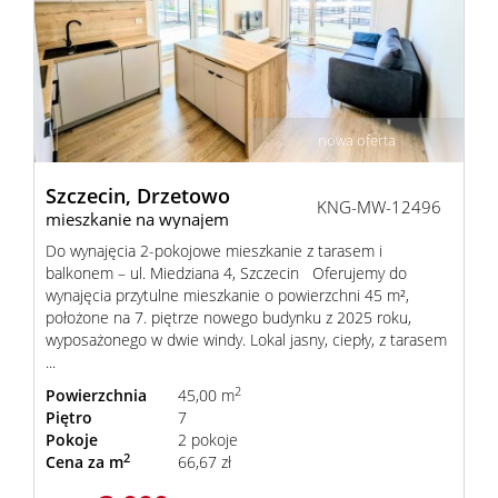
Mieszka
Domy
nowa oferta
Dzialki
Szczecin,
Drzetowo
KNG-MW-12496
mieszkanie na wynajem
Do wynajęcia 2-pokojowe mieszkanie z tarasem i
Lokale
balkonem – ul. Miedziana 4, Szczecin Oferujemy do
wynajęcia przytulne mieszkanie o powierzchni 45 m²,
położone na 7. piętrze nowego budynku z 2025 roku,
Hale
wyposażonego w dwie windy. Lokal jasny, ciepły, z tarasem
...
2
Powierzchnia
45,00 m
Obiekty
Piętro
7
Pokoje
2 pokoje
2
Cena za m
66,67 zł