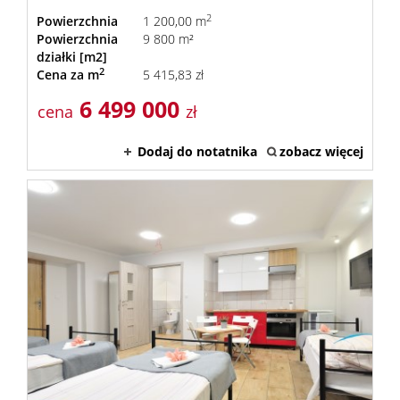
2
Powierzchnia
1 200,00 m
Powierzchnia
9 800 m²
działki [m2]
2
Cena za m
5 415,83 zł
6 499 000
cena
zł
Dodaj do notatnika
zobacz więcej