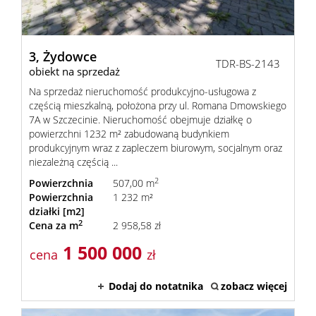
3,
Żydowce
TDR-BS-2143
obiekt na sprzedaż
Na sprzedaż nieruchomość produkcyjno-usługowa z
częścią mieszkalną, położona przy ul. Romana Dmowskiego
7A w Szczecinie. Nieruchomość obejmuje działkę o
powierzchni 1232 m² zabudowaną budynkiem
produkcyjnym wraz z zapleczem biurowym, socjalnym oraz
niezależną częścią ...
2
Powierzchnia
507,00 m
Powierzchnia
1 232 m²
działki [m2]
2
Cena za m
2 958,58 zł
1 500 000
cena
zł
Dodaj do notatnika
zobacz więcej