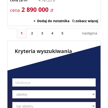
Cena za m
4 787,23 zł
2 890 000
cena
zł
Dodaj do notatnika
zobacz więcej
1
2
3
4
5
następna
Kryteria wyszukiwania