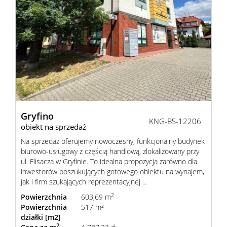
Gryfino
KNG-BS-12206
obiekt na sprzedaż
Na sprzedaż oferujemy nowoczesny, funkcjonalny budynek
biurowo-usługowy z częścią handlową, zlokalizowany przy
ul. Flisacza w Gryfinie. To idealna propozycja zarówno dla
inwestorów poszukujących gotowego obiektu na wynajem,
jak i firm szukających reprezentacyjnej ...
2
Powierzchnia
603,69 m
Powierzchnia
517 m²
działki [m2]
2