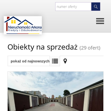
Strona
Obiekty na sprzedaż
(29 ofert)
główna
O
pokaż od najnowszych
firmie
Kontakt
Inwesty
Oferty