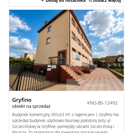
Dodaj do notatnika
zobacz więcej
nowa oferta
Gryfino
KNG-BS-12492
obiekt na sprzedaż
Budynek komercyjny 955,63 m² z najemcami | Gryfino Na
sprzedaż budynek użytkowo-biurowy położony przy ul.
Szczecińskiej w Gryfinie, pomiędzy ulicami Szczecińską i
Flisaczą. To propozycja dla inwestora poszukującego