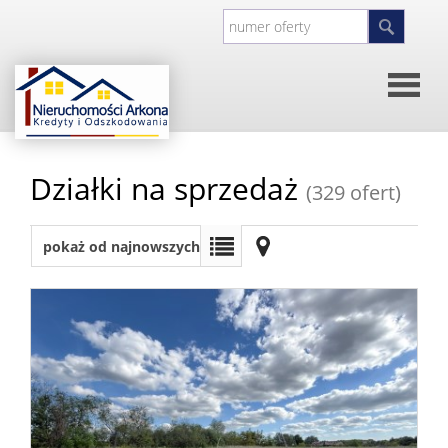
Strona
Działki na sprzedaż
(329 ofert)
główna
O
pokaż od najnowszych
firmie
Kontakt
Inwesty
Oferty