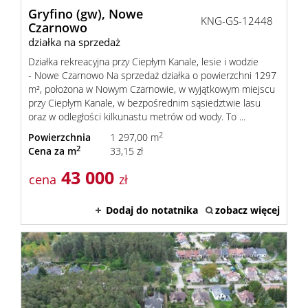
Gryfino (gw),
Nowe
KNG-GS-12448
Czarnowo
działka na sprzedaż
Działka rekreacyjna przy Ciepłym Kanale, lesie i wodzie
- Nowe Czarnowo Na sprzedaż działka o powierzchni 1297
m², położona w Nowym Czarnowie, w wyjątkowym miejscu
przy Ciepłym Kanale, w bezpośrednim sąsiedztwie lasu
oraz w odległości kilkunastu metrów od wody. To ...
2
Powierzchnia
1 297,00 m
2
Cena za m
33,15 zł
43 000
cena
zł
Dodaj do notatnika
zobacz więcej