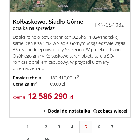
Kołbaskowo,
Siadło Górne
PKN-GS-1082
działka na sprzedaż
Działki rolne o powierzchniach 3,26ha i 1,8241ha takiej
samej cenie za 1m2 w Siadle Górnym w sąsiedztwie węzła
A6 i zachodniej obwodnicy Szczecina. W projekcie Planu
Ogólnego gminy Kołbaskowo teren objęty strefą SO-
rolnicza z brakiem zabudowy. W przypadku zmiany
przeznaczenia ...
2
Powierzchnia
182 410,00 m
2
Cena za m
69,00 zł
12 586 290
cena
zł
Dodaj do notatnika
zobacz więcej
1
...
2
3
4
5
6
7
8
...
55