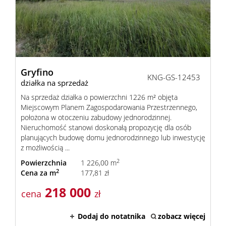
Mieszka
Domy
Gryfino
KNG-GS-12453
Dzialki
działka na sprzedaż
Na sprzedaż działka o powierzchni 1226 m² objęta
Miejscowym Planem Zagospodarowania Przestrzennego,
Lokale
położona w otoczeniu zabudowy jednorodzinnej.
Nieruchomość stanowi doskonałą propozycję dla osób
planujących budowę domu jednorodzinnego lub inwestycję
z możliwością ...
Hale
2
Powierzchnia
1 226,00 m
2
Cena za m
177,81 zł
Obiekty
218 000
cena
zł
Dodaj do notatnika
zobacz więcej