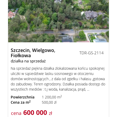
Szczecin,
Wielgowo,
TDR-GS-2114
Fiołkowa
działka na sprzedaż
Na sprzedaż piękna działka zlokalizowana końcu spokojnej
uliczki w sąsiedztwie lasku sosnowego w otoczeniu
domów wolnostojących , z dala od zgiełku i hałasu ,gotowa
do zabudowy. Teren ogrodzony. Działka posiada dostęp do
wszystkich mediów : t.j woda, kanalizacja, prąd, ...
2
Powierzchnia
1 200,00 m
2
Cena za m
500,00 zł
600 000
cena
zł