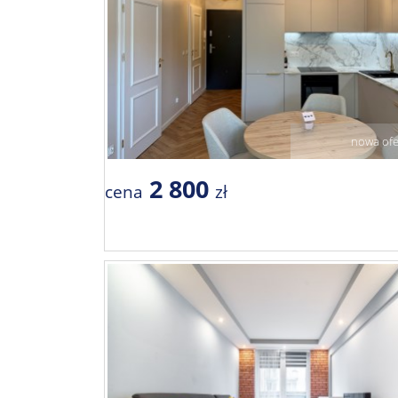
nowa ofe
2 800
cena
zł