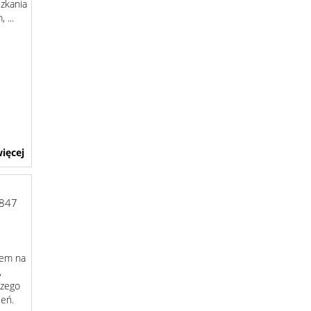
szkania
 ...
ięcej
847
nem na
,
szego
leń.