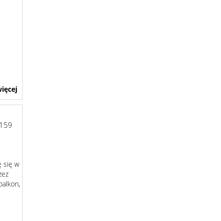
ięcej
159
 się w
zez
balkon,