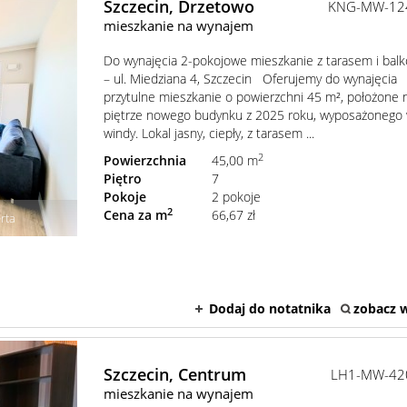
Szczecin,
Drzetowo
KNG-MW-12
mieszkanie na wynajem
Do wynajęcia 2-pokojowe mieszkanie z tarasem i ba
– ul. Miedziana 4, Szczecin Oferujemy do wynajęcia
przytulne mieszkanie o powierzchni 45 m², położone n
piętrze nowego budynku z 2025 roku, wyposażonego
windy. Lokal jasny, ciepły, z tarasem ...
2
Powierzchnia
45,00 m
Piętro
7
Pokoje
2 pokoje
2
Cena za m
66,67 zł
rta
Dodaj do notatnika
zobacz w
Szczecin,
Centrum
LH1-MW-42
mieszkanie na wynajem