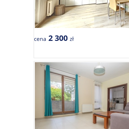
nowa ofe
2 300
cena
zł