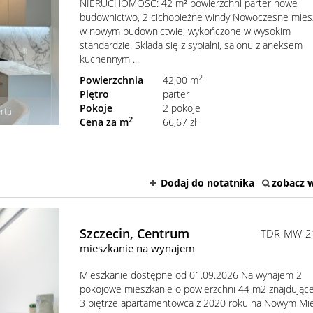
NIERUCHOMOŚĆ: 42 m² powierzchni parter nowe
budownictwo, 2 cichobieżne windy Nowoczesne mies
w nowym budownictwie, wykończone w wysokim
standardzie. Składa się z sypialni, salonu z aneksem
kuchennym ...
2
Powierzchnia
42,00 m
Piętro
parter
Pokoje
2 pokoje
rta
2
Cena za m
66,67 zł
Dodaj do notatnika
zobacz w
Szczecin,
Centrum
TDR-MW-2
mieszkanie na wynajem
Mieszkanie dostępne od 01.09.2026 Na wynajem 2
pokojowe mieszkanie o powierzchni 44 m2 znajdujące
3 piętrze apartamentowca z 2020 roku na Nowym Mi