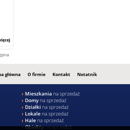
ięcej
ępna
na główna
O firmie
Kontakt
Notatnik
Mieszkania
na sprzedaż
Domy
na sprzedaż
Działki
na sprzedaż
Lokale
na sprzedaż
Hale
na sprzedaż
Obiekty
na sprzedaż