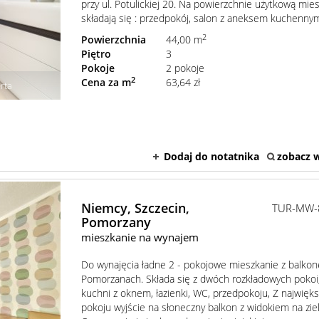
przy ul. Potulickiej 20. Na powierzchnie użytkową mie
składają się : przedpokój, salon z aneksem kuchennym,
2
Powierzchnia
44,00 m
Piętro
3
Pokoje
2 pokoje
2
Cena za m
63,64 zł
rta
Dodaj do notatnika
zobacz w
Niemcy,
Szczecin,
TUR-MW-
Pomorzany
mieszkanie na wynajem
Do wynajęcia ładne 2 - pokojowe mieszkanie z balko
Pomorzanach. Składa się z dwóch rozkładowych pokoi
kuchni z oknem, łazienki, WC, przedpokoju, Z najwięk
pokoju wyjście na słoneczny balkon z widokiem na zie