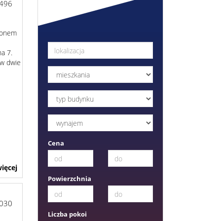
496
lkonem
a 7.
 w dwie
Cena
ięcej
Powierzchnia
030
Liczba pokoi