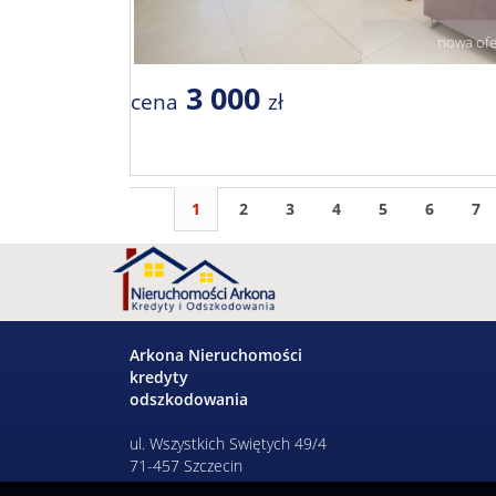
nowa ofe
3 000
cena
zł
1
2
3
4
5
6
7
Arkona Nieruchomości
kredyty
odszkodowania
ul. Wszystkich Swiętych 49/4
71-457 Szczecin