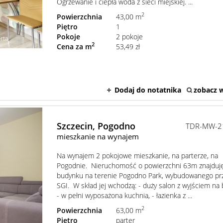
Ogrzewanie i ciepła woda z sieci miejskiej. ...
2
Powierzchnia
43,00 m
Piętro
1
Pokoje
2 pokoje
rta
2
Cena za m
53,49 zł
Dodaj do notatnika
zobacz w
Szczecin,
Pogodno
TDR-MW-2
mieszkanie na wynajem
Na wynajem 2 pokojowe mieszkanie, na parterze, na
Pogodnie. Nieruchomość o powierzchni 63m znajduję
budynku na terenie Pogodno Park, wybudowanego pr
SGI. W skład jej wchodzą: - duży salon z wyjściem na 
- w pełni wyposażona kuchnia, - łazienka z ...
2
Powierzchnia
63,00 m
Piętro
parter