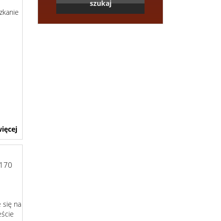
zkanie
ięcej
170
 się na
eście