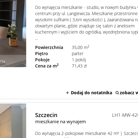
Do wynajęcia mieszkanie - studio, w nowym budynku
centrum przy ul. Langiewicza. Mieszkanie przestronne
wysokimi sufitami ( 3,6m wysokości ), zaaranżowana n
otwartym planie, gdzie znajduje się salon z aneksem
kuchennym i wyjściem do ogródka, wyodrębniona sypia
...
2
Powierzchnia
35,00 m
Piętro
parter
Pokoje
1 pokój
rta
2
Cena za m
71,43 zł
Dodaj do notatnika
zobacz w
Szczecin
LH1-MW-42
mieszkanie na wynajem
Do wynajęcia 2-pokojowe mieszkanie 42 m² | Szczec