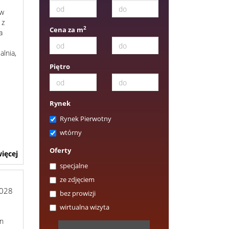
 w
 z
2
Cena za m
a
lnia,
Piętro
Rynek
Rynek Pierwotny
wtórny
Oferty
ięcej
specjalne
ze zdjęciem
028
bez prowizji
wirtualna wizyta
in