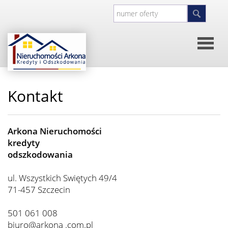
Strona
Kontakt
główna
O
Arkona Nieruchomości
firmie
kredyty
odszkodowania
Kontakt
ul. Wszystkich Swiętych 49/4
71-457 Szczecin
Inwesty
501 061 008
biuro@arkona .com.pl