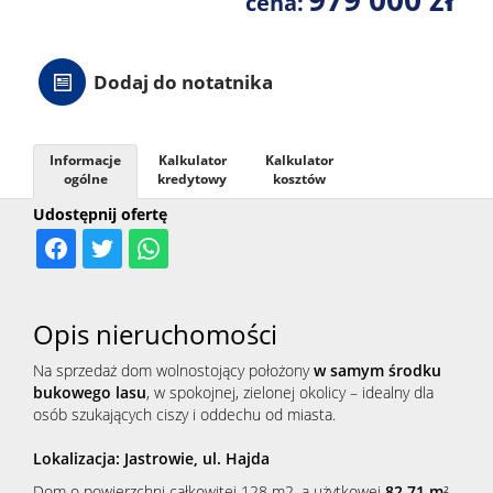
cena:
Dodaj do notatnika
Informacje
Kalkulator
Kalkulator
ogólne
kredytowy
kosztów
Udostępnij ofertę
Opis nieruchomości
Na sprzedaż dom wolnostojący położony
w samym środku
bukowego lasu
, w spokojnej, zielonej okolicy – idealny dla
osób szukających ciszy i oddechu od miasta.
Lokalizacja: Jastrowie, ul. Hajda
Dom o powierzchni całkowitej 128 m2, a użytkowej
82,71 m
²,