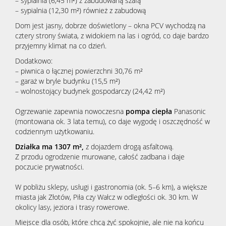
– sypialnia (6,45 m²) z zabudowaną szafą
– sypialnia (12,30 m²) również z zabudową
Dom jest jasny, dobrze doświetlony – okna PCV wychodzą na
cztery strony świata, z widokiem na las i ogród, co daje bardzo
przyjemny klimat na co dzień.
Dodatkowo:
– piwnica o łącznej powierzchni 30,76 m²
– garaż w bryle budynku (15,5 m²)
– wolnostojący budynek gospodarczy (24,42 m²)
Ogrzewanie zapewnia nowoczesna
pompa ciepła
Panasonic
(montowana ok. 3 lata temu), co daje wygodę i oszczędność w
codziennym użytkowaniu.
Działka ma 1307 m²,
z dojazdem drogą asfaltową.
Z przodu ogrodzenie murowane, całość zadbana i daje
poczucie prywatności.
W pobliżu sklepy, usługi i gastronomia (ok. 5–6 km), a większe
miasta jak Złotów, Piła czy Wałcz w odległości ok. 30 km. W
okolicy lasy, jeziora i trasy rowerowe.
Miejsce dla osób, które chcą żyć spokojnie, ale nie na końcu