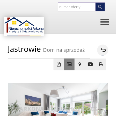
Strona
Jastrowie
Dom na sprzedaż
główna
O
firmie
Kontakt
+
−
Inwesty
Oferty