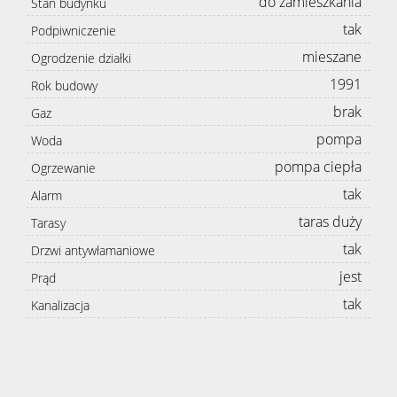
do zamieszkania
Stan budynku
tak
Podpiwniczenie
mieszane
Ogrodzenie działki
1991
Rok budowy
brak
Gaz
pompa
Woda
pompa ciepła
Ogrzewanie
tak
Alarm
taras duży
Tarasy
tak
Drzwi antywłamaniowe
jest
Prąd
tak
Kanalizacja