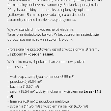
funkcjonalny i dobrze rozplanowany. Budynek z początku lat
90-tych, po solidnym remoncie, ocieplony styropianem
grafitowym 15 cm, co przekłada się na bardzo dobre
parametry cieplne i niskie koszty utrzymania.
Wysoki standard, nowoczesne oświetlenie.
Taras oraz dodatkowo balkon. W bezpośrednim sąsiedztwie
oprócz lasu mamy również zbiornik wodny.
Profesjonalnie przygotowany ogród z wydzielonymi strefami.
Za płotem tylko
jeden sąsiad.
W środku mamy 4 pokoje i bardzo sensowny układ
pomieszczeń
:
– wiatrołap z szafą typu komandor (3,55 m²)
– przedpokój (9,34 m²)
– kuchnia (13,67 m²)
– salon (18,54 m²) z dużymi oknami i wyjściem na
taras (14,5
m²)
– łazienka (6,9 m²) z zabudową meblową
– sypialnia (11,96 m²) z wyjściem na balkon (6,05 m²)