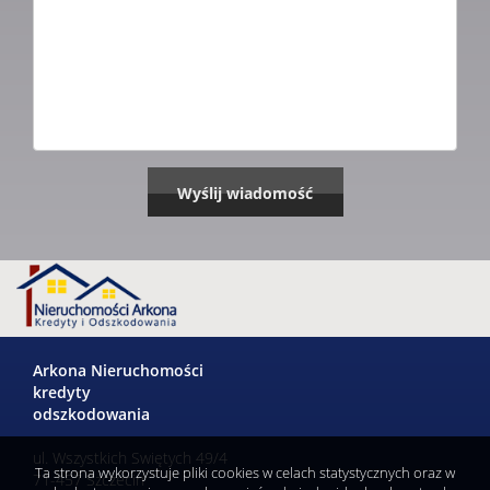
Arkona Nieruchomości
kredyty
odszkodowania
ul. Wszystkich Swiętych 49/4
Ta strona wykorzystuje pliki cookies w celach statystycznych oraz w
71-457 Szczecin