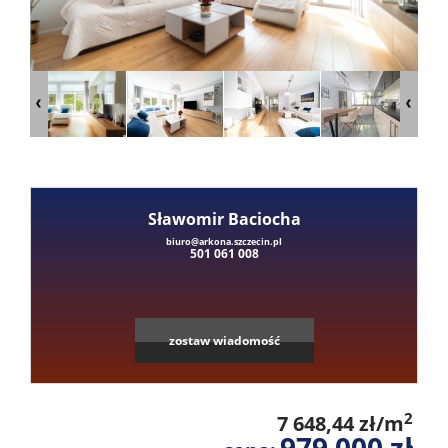
Mieszka
Domy
Dzialki
Sławomir Baciocha
Lokale
Leaflet
|
©
OpenStreetMap
contributors
biuro@arkona.szczecin.pl
501 061 008
Hale
zostaw wiadomość
Obiekty
2
7 648,44 zł/m
979 000 zł