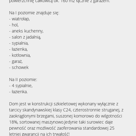
powierzchnię całkowitą ok. 160 m2 łącznie z garażem.
Na I poziomie znajduje się:
- wiatrołap,
- hol,
- aneks kuchenny,
- salon z jadalnią,
- sypialnia,
- łazienka,
- kotłownia,
- garaż,
- schowek
Na II poziomie:
- 4 sypialnie,
- łazienka.
Dom jest w konstrukcji szkieletowej wykonany wyłącznie z
tarcicy skandynawskiej klasy C24, czterostronnie struganej, z
zaokrąglonymi brzegami, suszonej komorowo do wilgotności
18%, sortowanej maszynowo.Jedynie taki surowiec daje
pewność oraz możliwość zaoferowania standardowej 25
letniej gwarancji na ich trwałość!