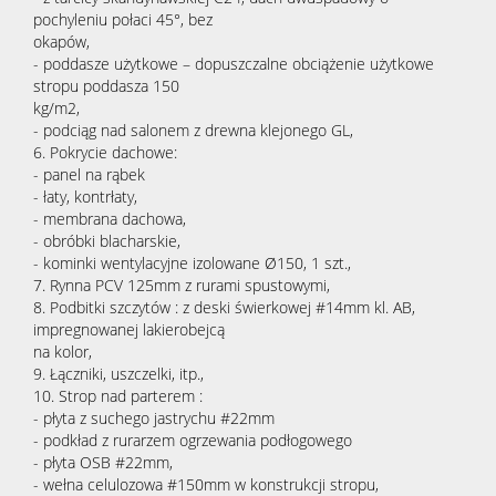
pochyleniu połaci 45°, bez
okapów,
- poddasze użytkowe – dopuszczalne obciążenie użytkowe
stropu poddasza 150
kg/m2,
- podciąg nad salonem z drewna klejonego GL,
6. Pokrycie dachowe:
- panel na rąbek
- łaty, kontrłaty,
- membrana dachowa,
- obróbki blacharskie,
- kominki wentylacyjne izolowane Ø150, 1 szt.,
7. Rynna PCV 125mm z rurami spustowymi,
8. Podbitki szczytów : z deski świerkowej #14mm kl. AB,
impregnowanej lakierobejcą
na kolor,
9. Łączniki, uszczelki, itp.,
10. Strop nad parterem :
- płyta z suchego jastrychu #22mm
- podkład z rurarzem ogrzewania podłogowego
- płyta OSB #22mm,
- wełna celulozowa #150mm w konstrukcji stropu,