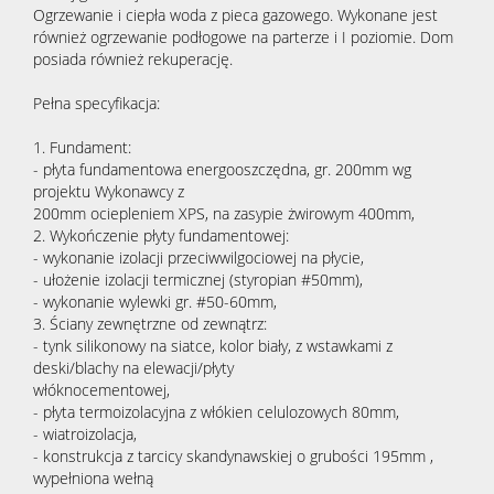
Ogrzewanie i ciepła woda z pieca gazowego. Wykonane jest
również ogrzewanie podłogowe na parterze i I poziomie. Dom
posiada również rekuperację.
Pełna specyfikacja:
1. Fundament:
- płyta fundamentowa energooszczędna, gr. 200mm wg
projektu Wykonawcy z
200mm ociepleniem XPS, na zasypie żwirowym 400mm,
2. Wykończenie płyty fundamentowej:
- wykonanie izolacji przeciwwilgociowej na płycie,
- ułożenie izolacji termicznej (styropian #50mm),
- wykonanie wylewki gr. #50-60mm,
3. Ściany zewnętrzne od zewnątrz:
- tynk silikonowy na siatce, kolor biały, z wstawkami z
deski/blachy na elewacji/płyty
włóknocementowej,
- płyta termoizolacyjna z włókien celulozowych 80mm,
- wiatroizolacja,
- konstrukcja z tarcicy skandynawskiej o grubości 195mm ,
wypełniona wełną