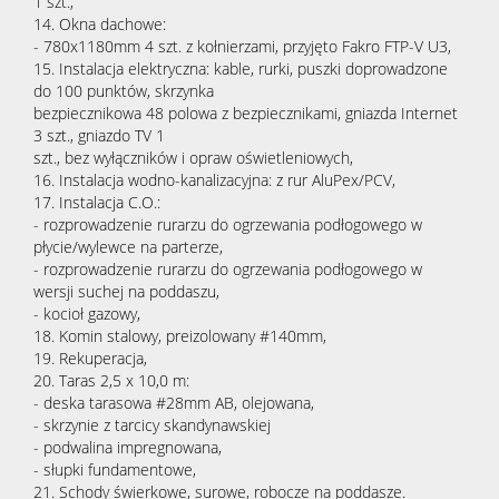
1 szt.,
14. Okna dachowe:
- 780x1180mm 4 szt. z kołnierzami, przyjęto Fakro FTP-V U3,
15. Instalacja elektryczna: kable, rurki, puszki doprowadzone
do 100 punktów, skrzynka
bezpiecznikowa 48 polowa z bezpiecznikami, gniazda Internet
3 szt., gniazdo TV 1
szt., bez wyłączników i opraw oświetleniowych,
16. Instalacja wodno-kanalizacyjna: z rur AluPex/PCV,
17. Instalacja C.O.:
- rozprowadzenie rurarzu do ogrzewania podłogowego w
płycie/wylewce na parterze,
- rozprowadzenie rurarzu do ogrzewania podłogowego w
wersji suchej na poddaszu,
- kocioł gazowy,
18. Komin stalowy, preizolowany #140mm,
19. Rekuperacja,
20. Taras 2,5 x 10,0 m:
- deska tarasowa #28mm AB, olejowana,
- skrzynie z tarcicy skandynawskiej
- podwalina impregnowana,
- słupki fundamentowe,
21. Schody świerkowe, surowe, robocze na poddasze.