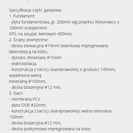
Specyfikacja część garażowa:
1. Fundament:
- płyta fundamentowa, gr. 200mm wg projektu Wykonawcy z
100mm ociepleniem
XPS, na zasypie żwirowym 400mm,
2. Ściany zewnętrzne:
- deska elewacyjna #19mm świerkowa impregnowana
lakierobejcą na kolor,
- dystans drewniany #15mm
- wiatroizolacja,
- konstrukcja z tarcicy skandynawskiej o grubości 145mm,
wypełniona wełną
mineralną #150mm,
- deska boazeryjna #12 mm,
3. Dach
- membrana PCV
- płyta OSB #22mm,
- konstrukcja z tarcicy skandynawskiej/ wełna mineralna
150mm
- deska boazeryjna #12 mm,
- deska podrynnowa impregnowana na kolor,