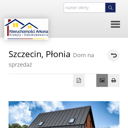
Strona
Szczecin,
Płonia
Dom na
główna
O
sprzedaż
firmie
Kontakt
Inwesty
Oferty