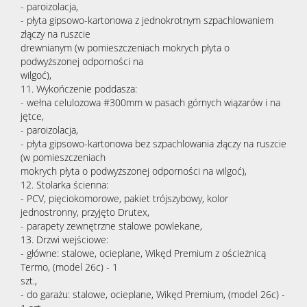
- paroizolacja,
- płyta gipsowo-kartonowa z jednokrotnym szpachlowaniem
złączy na ruszcie
drewnianym (w pomieszczeniach mokrych płyta o
podwyższonej odporności na
wilgoć),
11. Wykończenie poddasza:
- wełna celulozowa #300mm w pasach górnych wiązarów i na
jętce,
- paroizolacja,
- płyta gipsowo-kartonowa bez szpachlowania złączy na ruszcie
(w pomieszczeniach
mokrych płyta o podwyższonej odporności na wilgoć),
12. Stolarka ścienna:
- PCV, pięciokomorowe, pakiet trójszybowy, kolor
jednostronny, przyjęto Drutex,
- parapety zewnętrzne stalowe powlekane,
13. Drzwi wejściowe:
- główne: stalowe, ocieplane, Wikęd Premium z ościeżnicą
Termo, (model 26c) - 1
szt.,
- do garażu: stalowe, ocieplane, Wikęd Premium, (model 26c) -