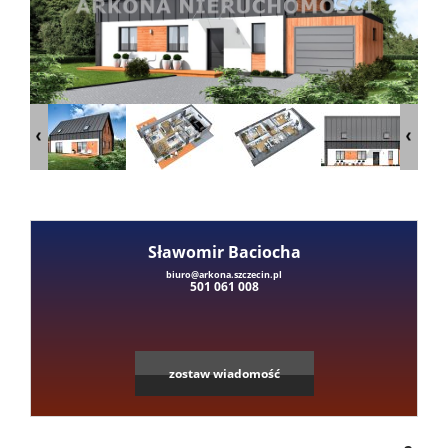
Mieszka
Domy
Dzialki
Lokale
Sławomir Baciocha
biuro@arkona.szczecin.pl
501 061 008
Hale
Obiekty
zostaw wiadomość