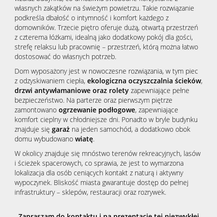
własnych zakątków na świeżym powietrzu. Takie rozwiązanie
podkreśla dbałość o intymność i komfort każdego z
domowników. Trzecie piętro oferuje dużą, otwartą przestrzeń
z czterema łóżkami, idealną jako dodatkowy pokój dla gości,
strefę relaksu lub pracownię – przestrzeń, którą można łatwo
dostosować do własnych potrzeb.
Dom wyposażony jest w nowoczesne rozwiązania, w tym piec
z odzyskiwaniem ciepła,
ekologiczna oczyszczalnia ścieków
,
drzwi antywłamaniowe oraz rolety
zapewniające pełne
bezpieczeństwo. Na parterze oraz pierwszym piętrze
zamontowano
ogrzewanie podłogowe
, zapewniające
komfort cieplny w chłodniejsze dni. Ponadto w bryle budynku
znajduje się
garaż
na jeden samochód, a dodatkowo obok
domu wybudowano
wiatę
.
W okolicy znajduje się mnóstwo terenów rekreacyjnych, lasów
i ścieżek spacerowych, co sprawia, że jest to wymarzona
lokalizacja dla osób ceniących kontakt z naturą i aktywny
wypoczynek. Bliskość miasta gwarantuje dostęp do pełnej
infrastruktury – sklepów, restauracji oraz rozrywek.
Zapraszam do kontaktu i na prezentację tej niezwykłej