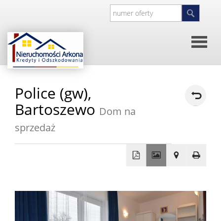
Strona
Police (gw),
główna
O
Bartoszewo
Dom na
sprzedaż
firmie
Kontakt
Inwesty
+
−
Oferty