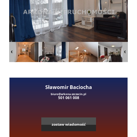
Mieszka
Domy
Dzialki
Lokale
Sławomir Baciocha
Hale
Leaflet
|
©
OpenStreetMap
contributors
biuro@arkona.szczecin.pl
501 061 008
Obiekty
zostaw wiadomość