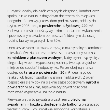
Budynek idealny dla osób ceniących elegancję, komfort oraz
spokój blisko natury, z dogodnym dostępem do miejskich
udogodnień. Ten wyjątkowy dom pod miastem, oddany do
użytku w 2008 roku, o
powierzchni użytkowej 220 m²
,
zachwyca przestronnością, wysokim standardem wykończenia
i przemyślanym układem pomieszczeń, idealnym dla dużej
rodziny lub wymagających klientów.
Dom został zaprojektowany z myślą o maksymalnym komforcie
mieszkańców. Na parterze mieści się przestronny
salon z
kominkiem z płaszczem wodnym
, który płynnie łączy się z
elegancką, w pełni wyposażoną kuchnią, tworząc przytulne
miejsce do spotkań i odpoczynku. Parter obejmuje także
dostęp do
tarasu o powierzchni 30 m²
, idealnego do
relaksu lub letnich spotkań w gronie najbliższych. Z okien
rozpościera się widok na pięknie zagospodarowany
ogród o
powierzchni 612 m²
, zapewniający prywatność oraz
możliwość wypoczynku na łonie natury.
Pierwsze piętro to prywatna przestrzeń z
pięcioma
sypialniami
–
każda z dostępem do balkonu
biegnącego
wzdłuż budynku, co umożliwia swobodne korzystanie z