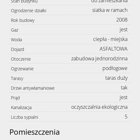
do zamieszkania
Stan budynku
siatka w ramach
Ogrodzenie działki
2008
Rok budowy
jest
Gaz
ciepła - miejska
Woda
ASFALTOWA
Dojazd
zabudowa jednorodzinna
Otoczenie
podłogowe
Ogrzewanie
taras duży
Tarasy
tak
Drzwi antywłamaniowe
jest
Prąd
oczyszczalnia ekologiczna
Kanalizacja
5
Liczba sypialni
Pomieszczenia