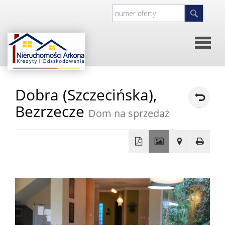
Strona
Dobra (Szczecińska),
główna
O
Bezrzecze
Dom na sprzedaż
firmie
Kontakt
+
Inwesty
−
Oferty