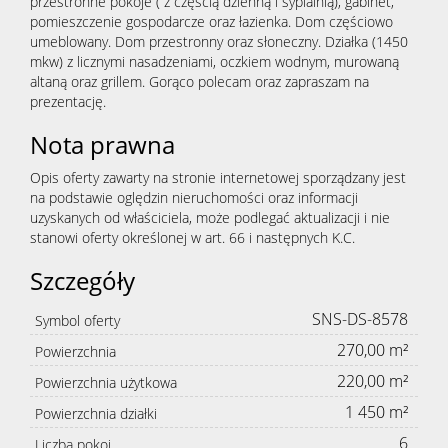
przestronne pokoje ( z częścią dzienną i sypialnią), gabinet,
pomieszczenie gospodarcze oraz łazienka. Dom częściowo
umeblowany. Dom przestronny oraz słoneczny. Działka (1450
mkw) z licznymi nasadzeniami, oczkiem wodnym, murowaną
altaną oraz grillem. Gorąco polecam oraz zapraszam na
prezentację.
Nota prawna
Opis oferty zawarty na stronie internetowej sporządzany jest
na podstawie oględzin nieruchomości oraz informacji
uzyskanych od właściciela, może podlegać aktualizacji i nie
stanowi oferty określonej w art. 66 i następnych K.C.
Szczegóły
SNS-DS-8578
Symbol oferty
270,00 m²
Powierzchnia
220,00 m²
Powierzchnia użytkowa
1 450 m²
Powierzchnia działki
6
Liczba pokoi