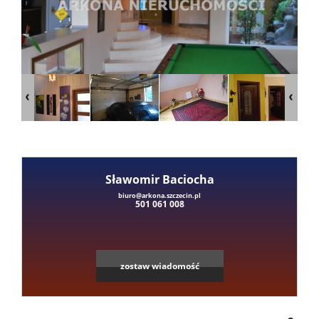
Mieszka
Domy
Dzialki
Lokale
Sławomir Baciocha
Leaflet
|
©
OpenStreetMap
contributors
biuro@arkona.szczecin.pl
501 061 008
Hale
Obiekty
zostaw wiadomość