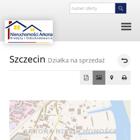
Strona
Szczecin
Działka na sprzedaż
główna
O
firmie
Kontakt
+
−
Inwesty
Oferty