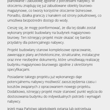
planowanie i zabudowę zgodnie z potrzebami nabywcy. W
otoczeniu znajdują się już zabudowane obiekty biurowo-
magazynowe, co tworzy korzystne otoczenie biznesowe.
Ponadto, działka graniczy z kanałem od strony południowej, co
umożliwia bezpośredni dostęp do wody.
Cieszę się, że mogę poinformować, że dla tej działki został
wykonany projekt budowlany na budynek magazynowo-
biurowy. Ten istniejący projekt może okazać się bardzo
przydatny dla potencjalnego nabywcy.
Projekt budowlany stanowi kompleksowe opracowanie,
zawierające plany architektoniczne, strukturalne, instalacyjne
oraz inne niezbędne dokumenty, które umożliwiają realizację
budynku magazynowo-biurowego zgodnie z określonymi
specyfikacjami.
Posiadanie takiego projektu już wykonanego daje
potencjalnemu nabywcy możliwość zaoszczędzenia czasu i
kosztów związanych z opracowaniem nowego projektu.
Dodatkowo, istniejący projekt może stanowić punkt wyjścia do
dostosowania budynku do indywidualnych potrzeb i wymagań
nabywcy.
Jeżeli mają Państwo jakiekolwiek pytania lub potrzebują