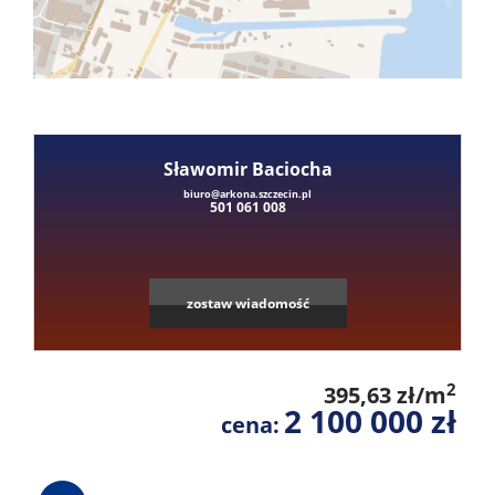
Mieszka
Domy
Sławomir Baciocha
Dzialki
biuro@arkona.szczecin.pl
501 061 008
Lokale
Leaflet
|
©
OpenStreetMap
contributors
zostaw wiadomość
Hale
2
395,63 zł/m
Obiekty
2 100 000 zł
cena: