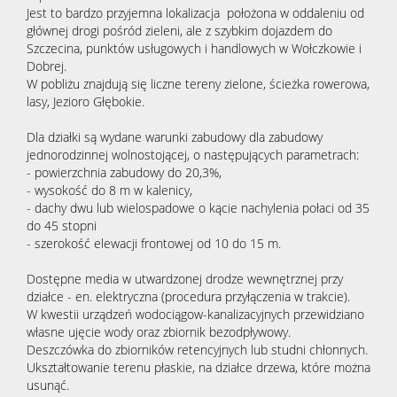
Jest to bardzo przyjemna lokalizacja położona w oddaleniu od
głównej drogi pośród zieleni, ale z szybkim dojazdem do
Szczecina, punktów usługowych i handlowych w Wołczkowie i
Dobrej.
W pobliżu znajdują się liczne tereny zielone, ścieżka rowerowa,
lasy, Jezioro Głębokie.
Dla działki są wydane warunki zabudowy dla zabudowy
jednorodzinnej wolnostojącej, o następujących parametrach:
- powierzchnia zabudowy do 20,3%,
- wysokość do 8 m w kalenicy,
- dachy dwu lub wielospadowe o kącie nachylenia połaci od 35
do 45 stopni
- szerokość elewacji frontowej od 10 do 15 m.
Dostępne media w utwardzonej drodze wewnętrznej przy
działce - en. elektryczna (procedura przyłączenia w trakcie).
W kwestii urządzeń wodociągow-kanalizacyjnych przewidziano
własne ujęcie wody oraz zbiornik bezodpływowy.
Deszczówka do zbiorników retencyjnych lub studni chłonnych.
Ukształtowanie terenu płaskie, na działce drzewa, które można
usunąć.