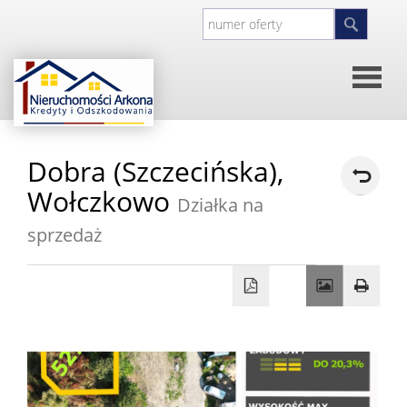
Strona
Dobra (Szczecińska),
główna
O
Wołczkowo
Działka na
sprzedaż
firmie
Kontakt
Inwesty
Oferty