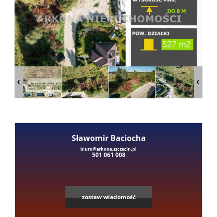
Mieszka
Domy
Dzialki
Lokale
Sławomir Baciocha
Hale
biuro@arkona.szczecin.pl
501 061 008
Obiekty
zostaw wiadomość