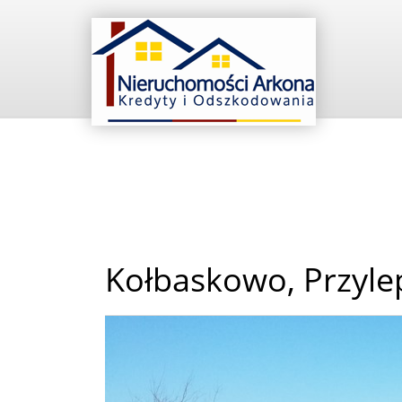
Kołbaskowo,
Przyle
+
−