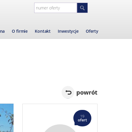
wna
O firmie
Kontakt
Inwestycje
Oferty
powrót
19
ofert