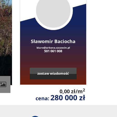
Sławomir Baciocha
biuro@arkona.szczecin.pl
501 061 008
zostaw wiadomość
contributors
2
0,00 zł/m
280 000 zł
cena: