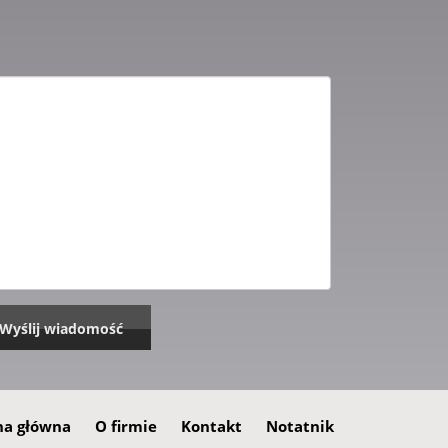
na główna
O firmie
Kontakt
Notatnik