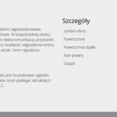
Szczegóły
 planem zagospodarowania
Symbol oferty
untowe. W bezpośredniej okolicy
Powierzchnia
o dobra komunikacja, przystanek
est możliwość odgrodzenia terenu
Powierzchnia działki
uliczki. Teren ogrodzony.
Stan prawny
Dojazd
any jest na podstawie oględzin
la, może podlegać aktualizacji i
.C.