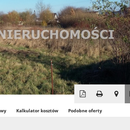
Leaflet
|
©
OpenStreetMap
owy
Kalkulator kosztów
Podobne oferty