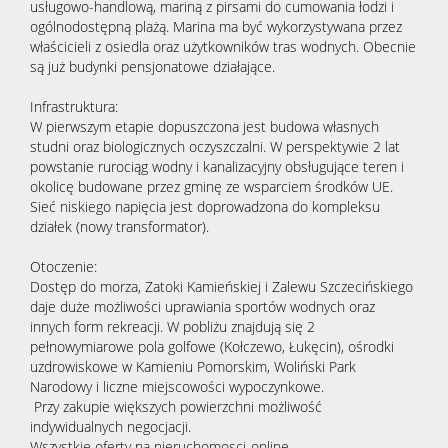
usługowo-handlową, mariną z pirsami do cumowania łodzi i
ogólnodostępną plażą. Marina ma być wykorzystywana przez
właścicieli z osiedla oraz użytkowników tras wodnych. Obecnie
są już budynki pensjonatowe działające.
Infrastruktura:
W pierwszym etapie dopuszczona jest budowa własnych
studni oraz biologicznych oczyszczalni. W perspektywie 2 lat
powstanie rurociąg wodny i kanalizacyjny obsługujące teren i
okolicę budowane przez gminę ze wsparciem środków UE.
Sieć niskiego napięcia jest doprowadzona do kompleksu
działek (nowy transformator).
Otoczenie:
Dostęp do morza, Zatoki Kamieńskiej i Zalewu Szczecińskiego
daje duże możliwości uprawiania sportów wodnych oraz
innych form rekreacji. W pobliżu znajdują się 2
pełnowymiarowe pola golfowe (Kołczewo, Łukęcin), ośrodki
uzdrowiskowe w Kamieniu Pomorskim, Woliński Park
Narodowy i liczne miejscowości wypoczynkowe.
Przy zakupie większych powierzchni możliwość
indywidualnych negocjacji.
Wszystkie oferty na nieruchomosci-online