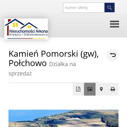
Strona
Kamień Pomorski (gw),
główna
O
Połchowo
Działka na
sprzedaż
firmie
Kontakt
Inwesty
+
−
Oferty