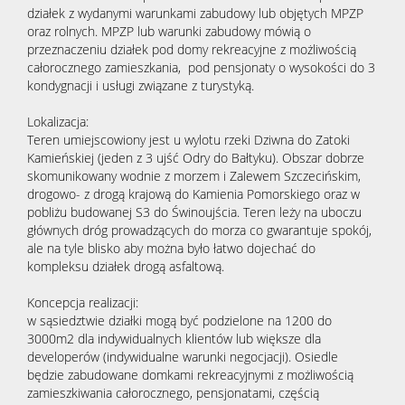
działek z wydanymi warunkami zabudowy lub objętych MPZP
oraz rolnych. MPZP lub warunki zabudowy mówią o
przeznaczeniu działek pod domy rekreacyjne z możliwością
całorocznego zamieszkania, pod pensjonaty o wysokości do 3
kondygnacji i usługi związane z turystyką.
Lokalizacja:
Teren umiejscowiony jest u wylotu rzeki Dziwna do Zatoki
Kamieńskiej (jeden z 3 ujść Odry do Bałtyku). Obszar dobrze
skomunikowany wodnie z morzem i Zalewem Szczecińskim,
drogowo- z drogą krajową do Kamienia Pomorskiego oraz w
pobliżu budowanej S3 do Świnoujścia. Teren leży na uboczu
głównych dróg prowadzących do morza co gwarantuje spokój,
ale na tyle blisko aby można było łatwo dojechać do
kompleksu działek drogą asfaltową.
Koncepcja realizacji:
w sąsiedztwie działki mogą być podzielone na 1200 do
3000m2 dla indywidualnych klientów lub większe dla
developerów (indywidualne warunki negocjacji). Osiedle
będzie zabudowane domkami rekreacyjnymi z możliwością
zamieszkiwania całorocznego, pensjonatami, częścią