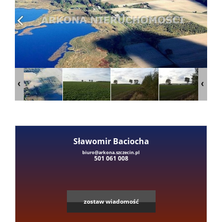
Mieszka
Domy
Dzialki
Lokale
Sławomir Baciocha
Hale
Leaflet
|
©
OpenStreetMap
contributors
biuro@arkona.szczecin.pl
501 061 008
Obiekty
zostaw wiadomość