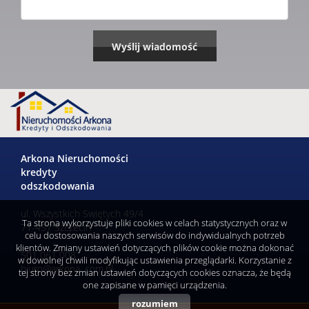
Arkona Nieruchomości
kredyty
odszkodowania
ul. Wszystkich Swiętych 49/4
Ta strona wykorzystuje pliki cookies w celach statystycznych oraz w
71-457 Szczecin
celu dostosowania naszych serwisów do indywidualnych potrzeb
klientów. Zmiany ustawień dotyczących plików cookie można dokonać
501 061 008
w dowolnej chwili modyfikując ustawienia przeglądarki. Korzystanie z
biuro@arkona .com.pl
tej strony bez zmian ustawień dotyczących cookies oznacza, że będą
one zapisane w pamięci urządzenia.
rozumiem