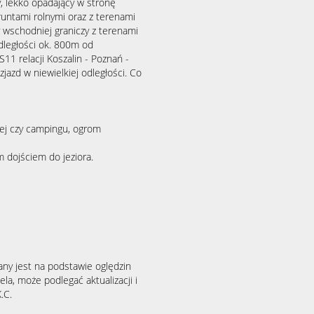
, lekko opadający w stronę
runtami rolnymi oraz z terenami
wschodniej graniczy z terenami
ległości ok. 800m od
1 relacji Koszalin - Poznań -
azd w niewielkiej odległości. Co
nej czy campingu, ogrom
m dojściem do jeziora.
any jest na podstawie oględzin
la, może podlegać aktualizacji i
.C.