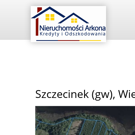
Szczecinek (gw),
Wi
+
−