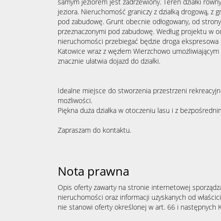
samym jeziorem jest zadrzewiony. Teren działki równy
jeziora. Nieruchomość graniczy z działką drogową, z g
pod zabudowę. Grunt obecnie odłogowany, od strony 
przeznaczonymi pod zabudowę. Według projektu w od
nieruchomości przebiegać będzie droga ekspresowa S1
Katowice wraz z węzłem Wierzchowo umożliwiającym zj
znacznie ułatwia dojazd do działki.
Idealne miejsce do stworzenia przestrzeni rekreacyj
możliwości.
Piękna duża działka w otoczeniu lasu i z bezpośredni
Zapraszam do kontaktu.
Nota prawna
Opis oferty zawarty na stronie internetowej sporządz
nieruchomości oraz informacji uzyskanych od właścicie
nie stanowi oferty określonej w art. 66 i następnych K