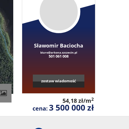
Sławomir Baciocha
biuro@arkona.szczecin.pl
501 061 008
zostaw wiadomość
contributors
2
54,18 zł/m
3 500 000 zł
cena: