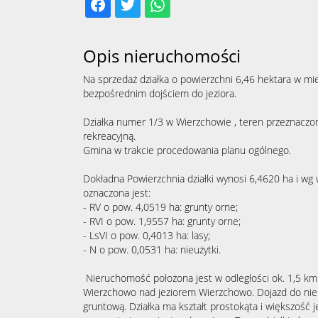
Opis nieruchomości
Na sprzedaż działka o powierzchni 6,46 hektara w m
bezpośrednim dojściem do jeziora.
Działka numer 1/3 w Wierzchowie , teren przeznaczo
rekreacyjną.
Gmina w trakcie procedowania planu ogólnego.
Dokładna Powierzchnia działki wynosi 6,4620 ha i wg 
oznaczona jest:
- RV o pow. 4,0519 ha: grunty orne;
- RVI o pow. 1,9557 ha: grunty orne;
- LsVI o pow. 0,4013 ha: lasy;
- N o pow. 0,0531 ha: nieużytki.
Nieruchomość położona jest w odległości ok. 1,5 k
Wierzchowo nad jeziorem Wierzchowo. Dojazd do ni
gruntową. Działka ma kształt prostokąta i większość j