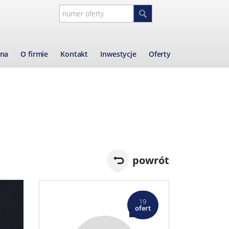
wna
O firmie
Kontakt
Inwestycje
Oferty
powrót
19
ofert