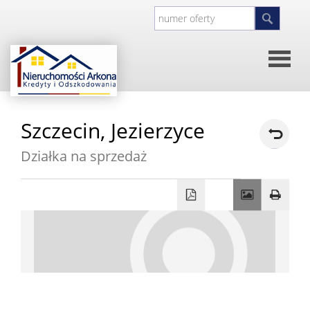
Strona
Szczecin,
Jezierzyce
główna
O
Działka na sprzedaż
firmie
Kontakt
Inwesty
Oferty