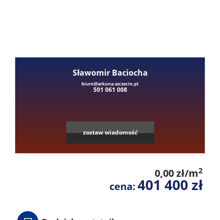
Mieszka
Domy
Sławomir Baciocha
Dzialki
biuro@arkona.szczecin.pl
501 061 008
Lokale
zostaw wiadomość
Hale
2
0,00 zł/m
401 400 zł
Obiekty
cena: