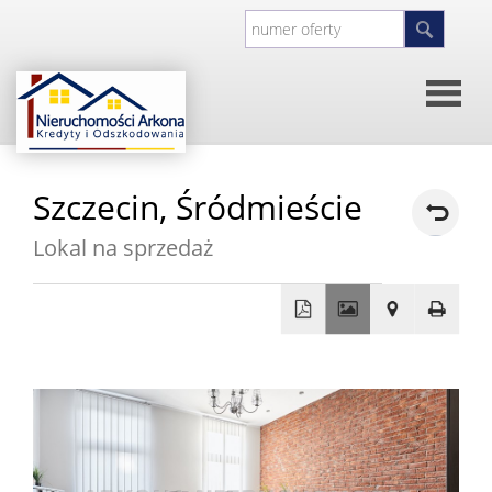
Strona
Szczecin,
Śródmieście
główna
O
Lokal na sprzedaż
firmie
Kontakt
+
Inwesty
−
Oferty