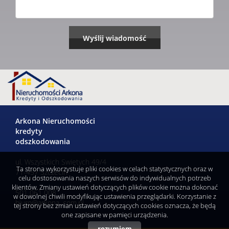
Arkona Nieruchomości
kredyty
odszkodowania
ul. Wszystkich Swiętych 49/4
Ta strona wykorzystuje pliki cookies w celach statystycznych oraz w
71-457 Szczecin
celu dostosowania naszych serwisów do indywidualnych potrzeb
klientów. Zmiany ustawień dotyczących plików cookie można dokonać
501 061 008
w dowolnej chwili modyfikując ustawienia przeglądarki. Korzystanie z
biuro@arkona .com.pl
tej strony bez zmian ustawień dotyczących cookies oznacza, że będą
one zapisane w pamięci urządzenia.
rozumiem