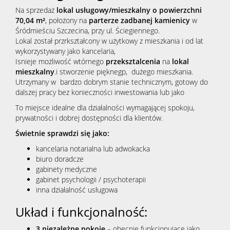
Na sprzedaż
lokal usługowy/mieszkalny o powierzchni
70,04 m²
, położony na
parterze zadbanej kamienicy
w
Śródmieściu Szczecina, przy ul. Ściegiennego.
Lokal został przrkształcony w użytkowy z mieszkania i od lat
wykorzystywany jako kancelaria,
Isnieje możliwość wtórnego
przeksztalcenia
na
lokal
mieszkalny
.i stworzenie pięknegp, dużego mieszkania.
Utrzymany w bardzo dobrym stanie technicznym, gotowy do
dalszej pracy bez konieczności inwestowania lub jako
To miejsce idealne dla działalności wymagającej spokoju,
prywatności i dobrej dostępności dla klientów.
Świetnie sprawdzi się jako:
kancelaria notarialna lub adwokacka
biuro doradcze
gabinety medyczne
gabinet psychologii / psychoterapii
inna działalność usługowa
Układ i funkcjonalność:
3 niezależne pokoje
– obecnie funkcjonujące jako