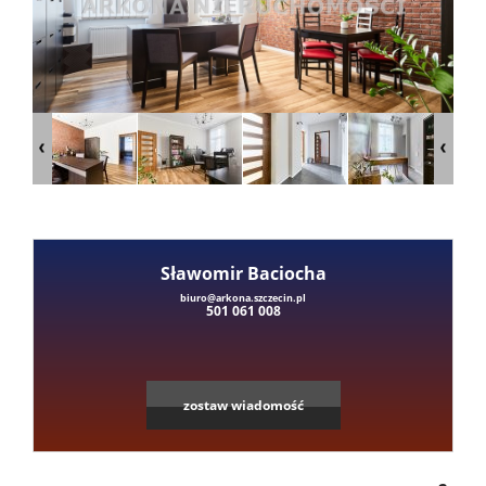
Mieszka
Domy
Dzialki
Lokale
Sławomir Baciocha
Leaflet
|
©
OpenStreetMap
contributors
biuro@arkona.szczecin.pl
501 061 008
Hale
Obiekty
zostaw wiadomość