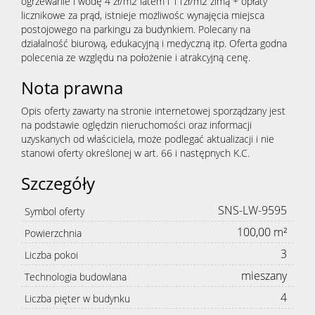
ogrzewanie i wodę 4 zł/m2 latem i 11zł/m2 zimą + opłaty
licznikowe za prąd, istnieje możliwośc wynajęcia miejsca
postojowego na parkingu za budynkiem. Polecany na
działalność biurową, edukacyjną i medyczną itp. Oferta godna
polecenia ze względu na położenie i atrakcyjną cenę.
Nota prawna
Opis oferty zawarty na stronie internetowej sporządzany jest
na podstawie oględzin nieruchomości oraz informacji
uzyskanych od właściciela, może podlegać aktualizacji i nie
stanowi oferty określonej w art. 66 i następnych K.C.
Szczegóły
SNS-LW-9595
Symbol oferty
100,00 m²
Powierzchnia
3
Liczba pokoi
mieszany
Technologia budowlana
4
Liczba pięter w budynku