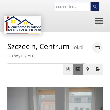
Strona
Szczecin,
Centrum
Lokal
główna
O
na wynajem
firmie
Kontakt
+
Inwesty
−
Oferty