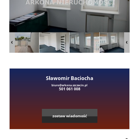
Mieszka
Domy
Dzialki
Lokale
Sławomir Baciocha
Leaflet
|
©
OpenStreetMap
contributors
biuro@arkona.szczecin.pl
501 061 008
Hale
Obiekty
zostaw wiadomość