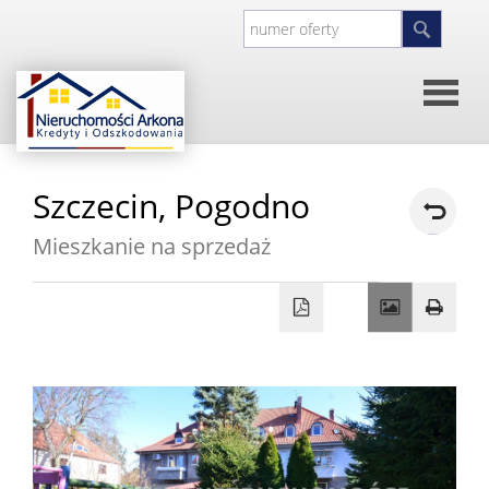
Strona
Szczecin,
Pogodno
główna
O
Mieszkanie na sprzedaż
firmie
Kontakt
Inwesty
Oferty