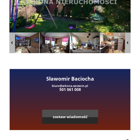
Mieszka
Domy
Dzialki
Lokale
Sławomir Baciocha
biuro@arkona.szczecin.pl
501 061 008
Hale
Obiekty
zostaw wiadomość