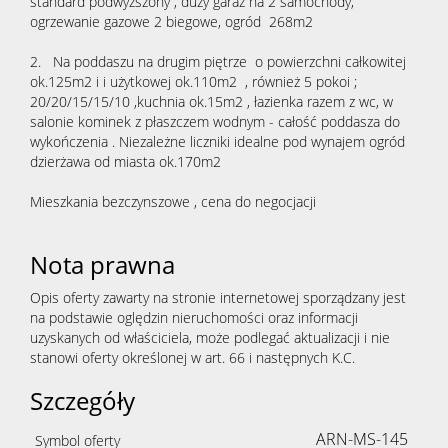
standard podwyższony , duży garaż na 2 samochody,
ogrzewanie gazowe 2 biegowe, ogród 268m2
2. Na poddaszu na drugim piętrze o powierzchni całkowitej
ok.125m2 i i użytkowej ok.110m2 , również 5 pokoi ;
20/20/15/15/10 ,kuchnia ok.15m2 , łazienka razem z wc, w
salonie kominek z płaszczem wodnym - całość poddasza do
wykończenia . Niezależne liczniki idealne pod wynajem ogród
dzierżawa od miasta ok.170m2
Mieszkania bezczynszowe , cena do negocjacji
Nota prawna
Opis oferty zawarty na stronie internetowej sporządzany jest
na podstawie oględzin nieruchomości oraz informacji
uzyskanych od właściciela, może podlegać aktualizacji i nie
stanowi oferty określonej w art. 66 i następnych K.C.
Szczegóły
ARN-MS-145
Symbol oferty