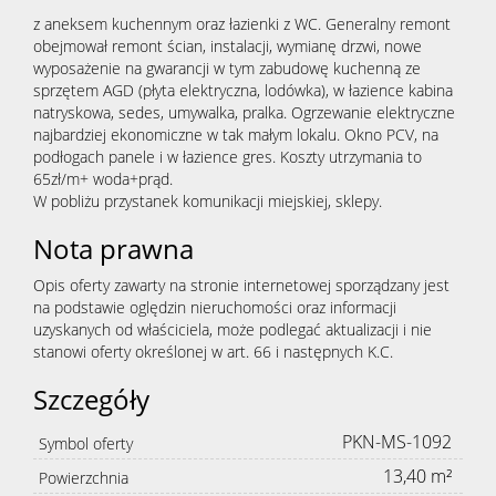
z aneksem kuchennym oraz łazienki z WC. Generalny remont
obejmował remont ścian, instalacji, wymianę drzwi, nowe
wyposażenie na gwarancji w tym zabudowę kuchenną ze
sprzętem AGD (płyta elektryczna, lodówka), w łazience kabina
natryskowa, sedes, umywalka, pralka. Ogrzewanie elektryczne
najbardziej ekonomiczne w tak małym lokalu. Okno PCV, na
podłogach panele i w łazience gres. Koszty utrzymania to
65zł/m+ woda+prąd.
W pobliżu przystanek komunikacji miejskiej, sklepy.
Nota prawna
Opis oferty zawarty na stronie internetowej sporządzany jest
na podstawie oględzin nieruchomości oraz informacji
uzyskanych od właściciela, może podlegać aktualizacji i nie
stanowi oferty określonej w art. 66 i następnych K.C.
Szczegóły
PKN-MS-1092
Symbol oferty
13,40 m²
Powierzchnia