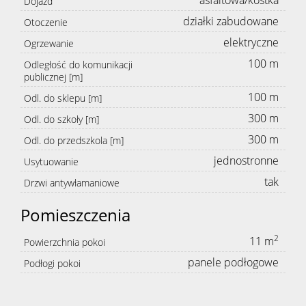
asfaltowa/kostka
Dojazd
działki zabudowane
Otoczenie
elektryczne
Ogrzewanie
100 m
Odległość do komunikacji
publicznej [m]
100 m
Odl. do sklepu [m]
300 m
Odl. do szkoły [m]
300 m
Odl. do przedszkola [m]
jednostronne
Usytuowanie
tak
Drzwi antywłamaniowe
Pomieszczenia
2
11 m
Powierzchnia pokoi
panele podłogowe
Podłogi pokoi