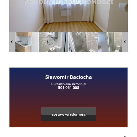
Mieszka
Domy
Dzialki
Lokale
Sławomir Baciocha
Leaflet
|
©
OpenStreetMap
contributors
biuro@arkona.szczecin.pl
501 061 008
Hale
Obiekty
zostaw wiadomość