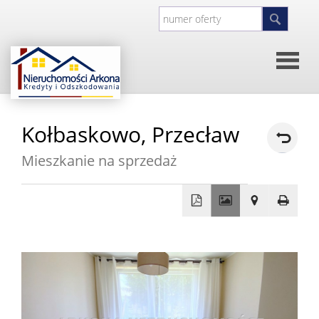
Strona
Kołbaskowo,
Przecław
główna
O
Mieszkanie na sprzedaż
firmie
Kontakt
+
Inwesty
−
Oferty