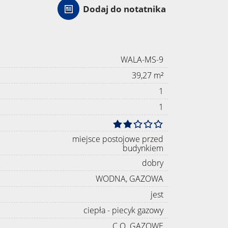
Dodaj do notatnika
WALA-MS-9
39,27 m²
1
1
miejsce postojowe przed
budynkiem
dobry
WODNA, GAZOWA
jest
ciepła - piecyk gazowy
C.O. GAZOWE