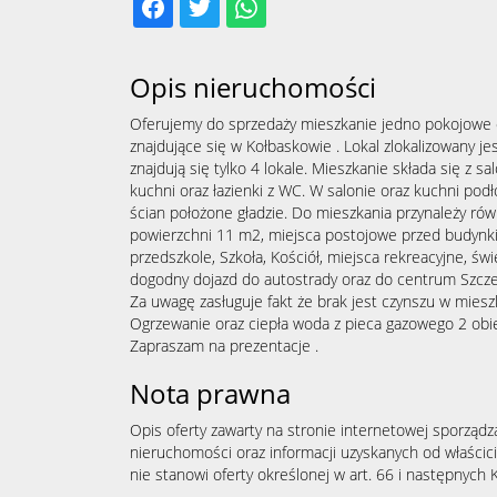
Opis nieruchomości
Oferujemy do sprzedaży mieszkanie jedno pokojowe 
znajdujące się w Kołbaskowie . Lokal zlokalizowany j
znajdują się tylko 4 lokale. Mieszkanie składa się z sa
kuchni oraz łazienki z WC. W salonie oraz kuchni podł
ścian położone gładzie. Do mieszkania przynależy ró
powierzchni 11 m2, miejsca postojowe przed budynki
przedszkole, Szkoła, Kościół, miejsca rekreacyjne, świ
dogodny dojazd do autostrady oraz do centrum Szcz
Za uwagę zasługuje fakt że brak jest czynszu w mieszk
Ogrzewanie oraz ciepła woda z pieca gazowego 2 ob
Zapraszam na prezentacje .
Nota prawna
Opis oferty zawarty na stronie internetowej sporządz
nieruchomości oraz informacji uzyskanych od właścicie
nie stanowi oferty określonej w art. 66 i następnych K