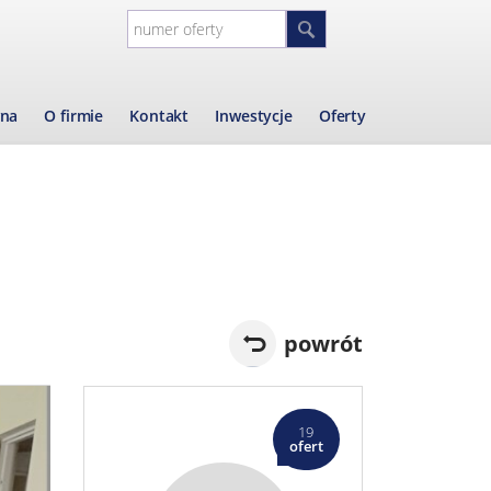
wna
O firmie
Kontakt
Inwestycje
Oferty
powrót
19
ofert