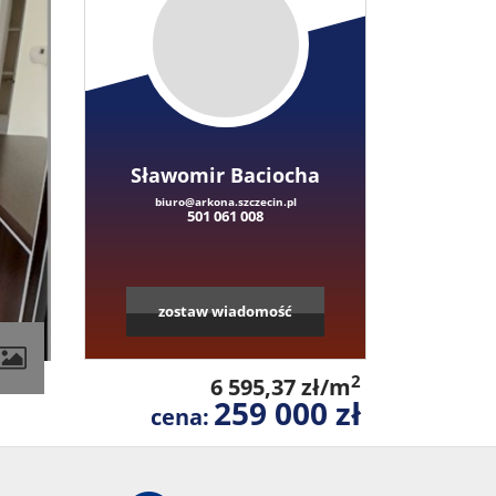
Sławomir Baciocha
biuro@arkona.szczecin.pl
501 061 008
zostaw wiadomość
2
6 595,37 zł/m
259 000 zł
cena: