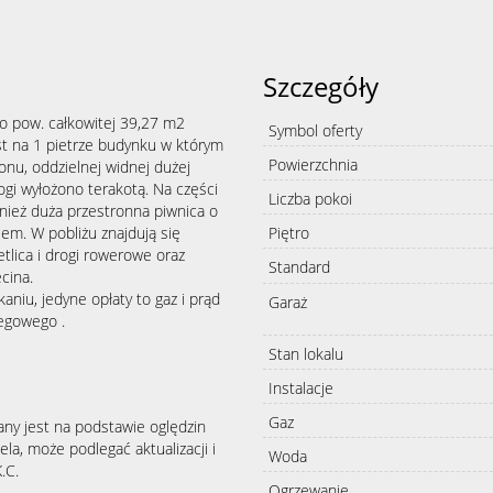
Szczegóły
o pow. całkowitej 39,27 m2
Symbol oferty
est na 1 pietrze budynku w którym
Powierzchnia
lonu, oddzielnej widnej dużej
ogi wyłożono terakotą. Na części
Liczba pokoi
wnież duża przestronna piwnica o
em. W pobliżu znajdują się
Piętro
etlica i drogi rowerowe oraz
Standard
ecina.
aniu, jedyne opłaty to gaz i prąd
Garaż
iegowego .
Stan lokalu
Instalacje
Gaz
any jest na podstawie oględzin
la, może podlegać aktualizacji i
Woda
.C.
Ogrzewanie