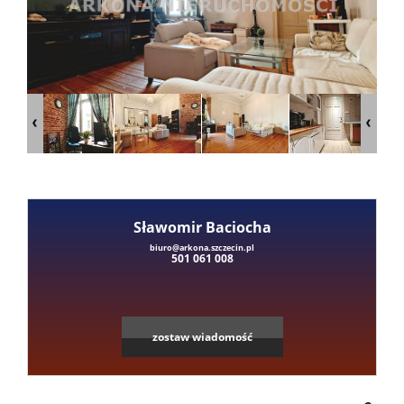
Mieszka
Domy
Dzialki
Lokale
Sławomir Baciocha
Leaflet
|
©
OpenStreetMap
contributors
biuro@arkona.szczecin.pl
501 061 008
Hale
Obiekty
zostaw wiadomość