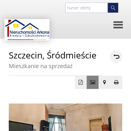
Strona
Szczecin,
Śródmieście
główna
O
Mieszkanie na sprzedaż
firmie
Kontakt
+
Inwesty
−
Oferty