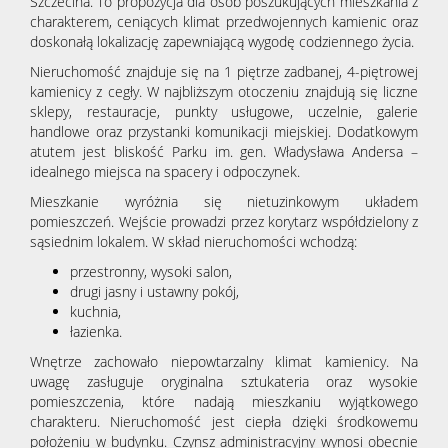
Szczecina. To propozycja dla osób poszukujących mieszkania z
charakterem, ceniących klimat przedwojennych kamienic oraz
doskonałą lokalizację zapewniającą wygodę codziennego życia.
Nieruchomość znajduje się na 1 piętrze zadbanej, 4-piętrowej
kamienicy z cegły. W najbliższym otoczeniu znajdują się liczne
sklepy, restauracje, punkty usługowe, uczelnie, galerie
handlowe oraz przystanki komunikacji miejskiej. Dodatkowym
atutem jest bliskość Parku im. gen. Władysława Andersa –
idealnego miejsca na spacery i odpoczynek.
Mieszkanie wyróżnia się nietuzinkowym układem
pomieszczeń. Wejście prowadzi przez korytarz współdzielony z
sąsiednim lokalem. W skład nieruchomości wchodzą:
przestronny, wysoki salon,
drugi jasny i ustawny pokój,
kuchnia,
łazienka.
Wnętrze zachowało niepowtarzalny klimat kamienicy. Na
uwagę zasługuje oryginalna sztukateria oraz wysokie
pomieszczenia, które nadają mieszkaniu wyjątkowego
charakteru. Nieruchomość jest ciepła dzięki środkowemu
położeniu w budynku. Czynsz administracyjny wynosi obecnie