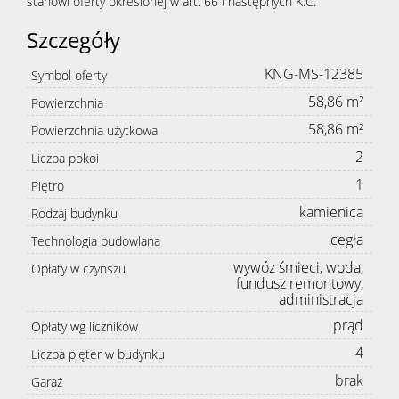
stanowi oferty określonej w art. 66 i następnych K.C.
Szczegóły
KNG-MS-12385
Symbol oferty
58,86 m²
Powierzchnia
58,86 m²
Powierzchnia użytkowa
2
Liczba pokoi
1
Piętro
kamienica
Rodzaj budynku
cegła
Technologia budowlana
wywóz śmieci, woda,
Opłaty w czynszu
fundusz remontowy,
administracja
prąd
Opłaty wg liczników
4
Liczba pięter w budynku
brak
Garaż