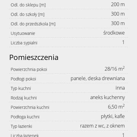
200 m
Odl. do sklepu [m]
300 m
Odl. do szkoły [m]
300 m
Odl. do przedszkola [m]
środkowe
Usytuowanie
1
Liczba sypialni
Pomieszczenia
2
28/16 m
Powierzchnia pokoi
panele, deska drewniana
Podłogi pokoi
inna
Typ kuchni
aneks kuchenny
Rodzaj kuchni
2
6,50 m
Powierzchnia kuchni
płytki, kafle
Podłoga kuchni
razem z wc, z oknem
Typ łazienki
1
Liczba łazienek