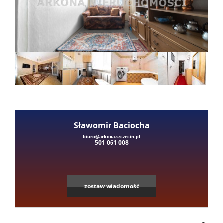
Mieszka
Domy
Dzialki
Lokale
Sławomir Baciocha
Leaflet
|
©
OpenStreetMap
contributors
biuro@arkona.szczecin.pl
501 061 008
Hale
Obiekty
zostaw wiadomość