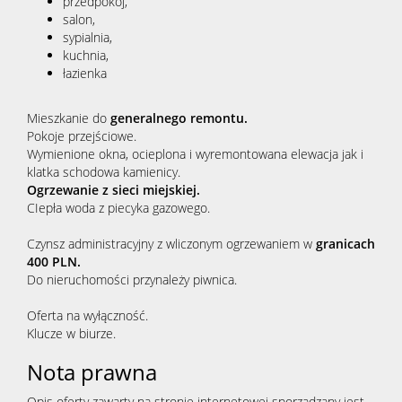
przedpokój,
salon,
sypialnia,
kuchnia,
łazienka
Mieszkanie do
generalnego remontu.
Pokoje przejściowe.
Wymienione okna, ocieplona i wyremontowana elewacja jak i
klatka schodowa kamienicy.
Ogrzewanie z sieci miejskiej.
CIepła woda z piecyka gazowego.
Czynsz administracyjny z wliczonym ogrzewaniem w
granicach
400 PLN.
Do nieruchomości przynależy piwnica.
Oferta na wyłączność.
Klucze w biurze.
Nota prawna
Opis oferty zawarty na stronie internetowej sporządzany jest