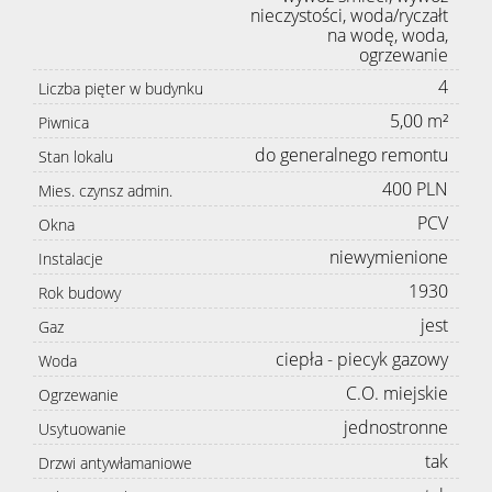
nieczystości, woda/ryczałt
na wodę, woda,
ogrzewanie
4
Liczba pięter w budynku
5,00 m²
Piwnica
do generalnego remontu
Stan lokalu
400 PLN
Mies. czynsz admin.
PCV
Okna
niewymienione
Instalacje
1930
Rok budowy
jest
Gaz
ciepła - piecyk gazowy
Woda
C.O. miejskie
Ogrzewanie
jednostronne
Usytuowanie
tak
Drzwi antywłamaniowe