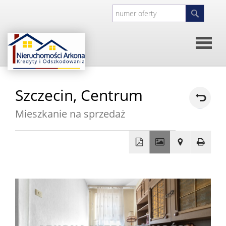
Strona
Szczecin,
Centrum
główna
O
Mieszkanie na sprzedaż
firmie
Kontakt
+
Inwesty
−
Oferty