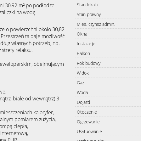
Stan lokalu
ni 30,92
m² po podłodze
 zaliczki na wodę
Stan prawny
Mies. czynsz admin.
e o powierzchni około 30,82
Okna
Przestrzeń ta daje możliwość
ług własnych potrzeb, np.
Instalacje
 strefy relaksu.
Balkon
Rok budowy
 deweloperskim, obejmującym
Widok
Gaz
we,
Woda
nątrz, białe od wewnątrz) 3
Dojazd
ieszczeniach kaloryfer,
Otoczenie
ualnym pomiarem zużycia,
Ogrzewanie
ompą ciepła,
Usytuowanie
 internetową,
aną PUR.