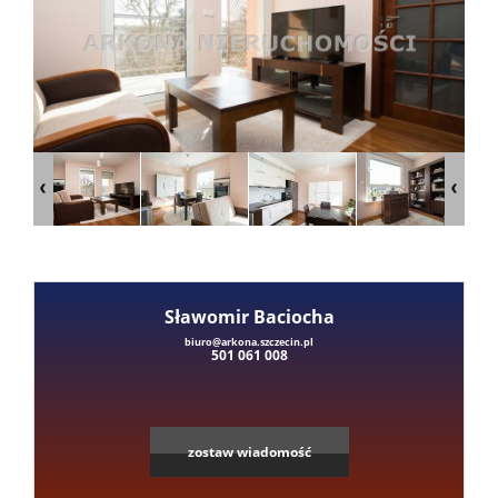
Mieszka
Domy
Dzialki
Lokale
Sławomir Baciocha
Hale
Leaflet
|
©
OpenStreetMap
contributors
biuro@arkona.szczecin.pl
501 061 008
Obiekty
zostaw wiadomość