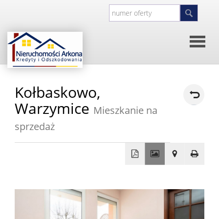
Strona
Kołbaskowo,
główna
O
Warzymice
Mieszkanie na
sprzedaż
firmie
Kontakt
Inwesty
+
−
Oferty