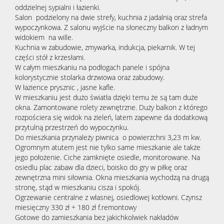
oddzielnej sypialni i łazienki.
Salon podzielony na dwie strefy, kuchnia z jadalnią oraz strefa
wypoczynkowa. Z salonu wyjście na słoneczny balkon z ładnym
widokiem na wille.
Kuchnia w zabudowie, zmywarka, indukcja, piekarnik. W tej
części stół z krzesłami.
W całym mieszkaniu na podłogach panele i spójna
kolorystycznie stolarka drzwiowa oraz zabudowy.
W łazience prysznic , jasne kafle.
W mieszkaniu jest dużo światła dzięki temu że są tam duże
okna. Zamontowane rolety zewnętrzne. Duży balkon z którego
rozpościera się widok na zieleń, latem zapewne da dodatkową
przytulną przestrzeń do wypoczynku.
Do mieszkania przynależy piwnica o powierzchni 3,23 m kw.
Ogromnym atutem jest nie tylko same mieszkanie ale także
jego położenie. Ciche zamknięte osiedle, monitorowane. Na
osiedlu plac zabaw dla dzieci, boisko do gry w piłkę oraz
zewnętrzna mini siłownia. Okna mieszkania wychodzą na drugą
stronę, stąd w mieszkaniu cisza i spokój.
Ogrzewanie centralne z własnej, osiedlowej kotłowni. Czynsz
miesięczny 330 zł + 180 zł f.remontowy
Gotowe do zamieszkania bez jakichkolwiek nakładów