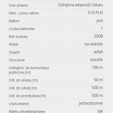
Odrębna własność lokalu
Stan prawny
510 PLN
Mies. czynsz admin.
jest
Balkon
1
Liczba balkonów
2008
Rok budowy
na osiedle
Widok
asfalt
Dojazd
osiedle
Otoczenie
100 m
Odległość do komunikacji
publicznej [m]
50 m
Odl. do sklepu [m]
500 m
Odl. do szkoły [m]
500 m
Odl. do przedszkola [m]
jednostronne
Usytuowanie
tak
Rolety antywłamaniowe