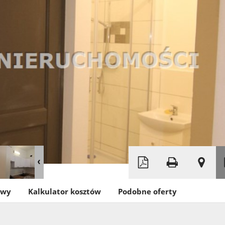
Leaflet
|
©
OpenStreetMap
owy
Kalkulator kosztów
Podobne oferty