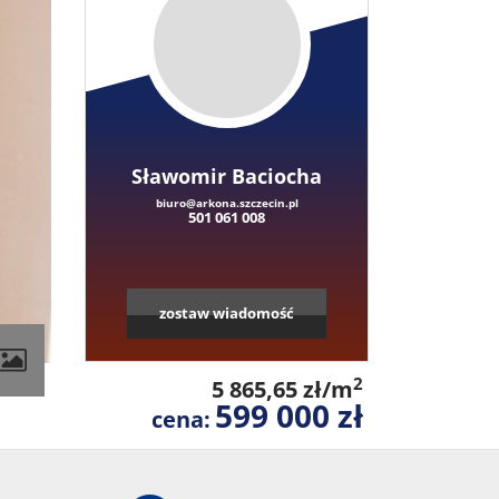
Sławomir Baciocha
biuro@arkona.szczecin.pl
501 061 008
zostaw wiadomość
contributors
2
5 865,65 zł/m
599 000 zł
cena: