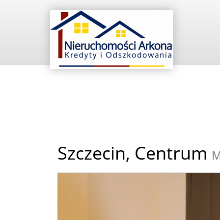
Szczecin,
Centrum
M
+
−