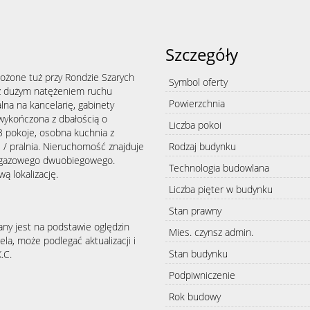
Szczegóły
ożone tuż przy Rondzie Szarych
Symbol oferty
y z dużym natężeniem ruchu
Powierzchnia
alna na kancelarię, gabinety
wykończona z dbałością o
Liczba pokoi
3 pokoje, osobna kuchnia z
 / pralnia. Nieruchomość znajduje
Rodzaj budynku
ca gazowego dwuobiegowego.
Technologia budowlana
 lokalizację.
Liczba pięter w budynku
Stan prawny
any jest na podstawie oględzin
Mies. czynsz admin.
la, może podlegać aktualizacji i
Stan budynku
.C.
Podpiwniczenie
Rok budowy