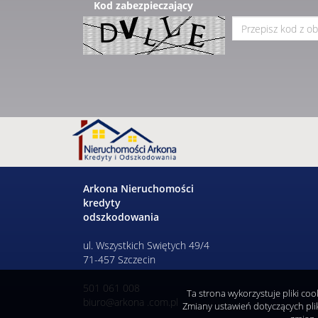
Kod zabezpieczający
Arkona Nieruchomości
kredyty
odszkodowania
ul. Wszystkich Swiętych 49/4
71-457 Szczecin
501 061 008
Ta strona wykorzystuje pliki co
biuro@arkona .com.pl
Zmiany ustawień dotyczących pli