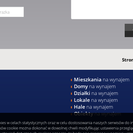
Stro
Mieszkania
na wynajem
Domy
na wynajem
Działki
na wynajem
Lokale
na wynajem
Hale
na wynajem
Obiekty
na wynajem
okies w celach statystycznych oraz w celu dostosowania naszych serwisów do 
ków cookie można dokonać w dowolnej chwili modyfikując ustawienia przeglądar