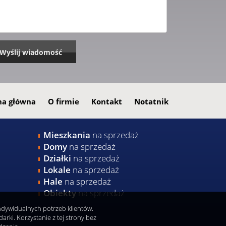
na główna
O firmie
Kontakt
Notatnik
Mieszkania
na sprzedaż
Domy
na sprzedaż
Działki
na sprzedaż
Lokale
na sprzedaż
Hale
na sprzedaż
Obiekty
na sprzedaż
indywidualnych potrzeb klientów.
ki. Korzystanie z tej strony bez