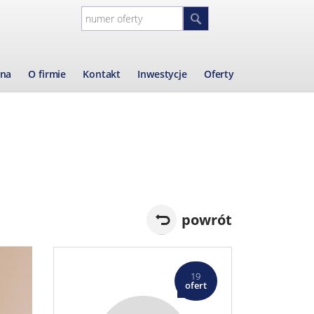
wna
O firmie
Kontakt
Inwestycje
Oferty
powrót
19
ofert