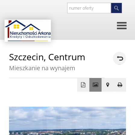
Strona
Szczecin,
Centrum
główna
O
Mieszkanie na wynajem
firmie
Kontakt
+
Inwesty
−
Oferty