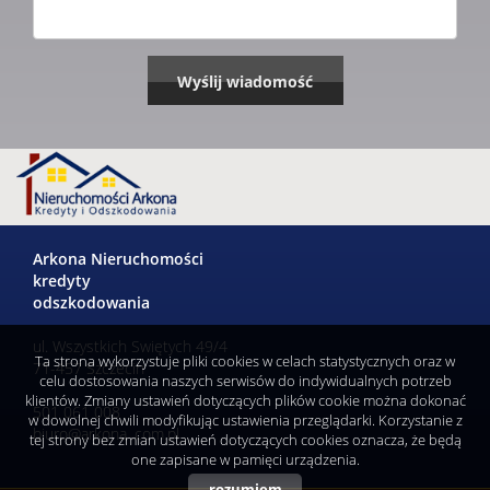
Arkona Nieruchomości
kredyty
odszkodowania
ul. Wszystkich Swiętych 49/4
Ta strona wykorzystuje pliki cookies w celach statystycznych oraz w
71-457 Szczecin
celu dostosowania naszych serwisów do indywidualnych potrzeb
klientów. Zmiany ustawień dotyczących plików cookie można dokonać
501 061 008
w dowolnej chwili modyfikując ustawienia przeglądarki. Korzystanie z
biuro@arkona .com.pl
tej strony bez zmian ustawień dotyczących cookies oznacza, że będą
one zapisane w pamięci urządzenia.
rozumiem