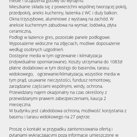
meble i urządzenia gotowy do wynajmu.
Mieszkanie składa się z powierzchni wspólnej tworzącej pokój,
przedpokój, aneks kuchenny, łazienka z WC i duży balkon.
Okna trzyszybowe, aluminiowe z wystawą na zachód. W
aneksie kuchennym zabudowa na wymiar, lodówka, płyta
ceramiczna,
Podłogi w łazience gres, pozostałe panele podłogowe.
Wyposażenie widoczne na zdjęciach, możliwe doposażenie
według osobnych uzgodnień.
Dostępne media w tym ogrzewanie i klimatyzacja
(indywidualnie opomiarowane). Koszty utrzymania do 1083zł
płatne dodatkowo w tym dostęp do basenów, tarasu
widokowego, ogrzewanie/klimatyzacja, wszystkie media w
tym prąd, usuwanie nieczystości, fundusz remontowy,
zarządzanie częściami wspólnymi, windy, ochrona.
Przewidziany najem okazjonalny na czas określony z
przewidzianymi prawem zabezpieczeniami, kaucja 2
miesięczna.
W budynku jest całodobowa ochrona, możliwość korzystania z
basenu i tarasu widokowego na 27 piętrze.
Proszę o kontakt w przypadku zainteresowania ofertą i
pytaniami wykraczającymi poza informacje umieszczone w