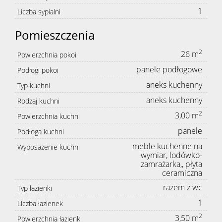
1
Liczba sypialni
Pomieszczenia
2
26 m
Powierzchnia pokoi
panele podłogowe
Podłogi pokoi
aneks kuchenny
Typ kuchni
aneks kuchenny
Rodzaj kuchni
2
3,00 m
Powierzchnia kuchni
panele
Podłoga kuchni
meble kuchenne na
Wyposażenie kuchni
wymiar, lodówko-
zamrażarka,, płyta
ceramiczna
razem z wc
Typ łazienki
1
Liczba łazienek
2
3,50 m
Powierzchnia łazienki