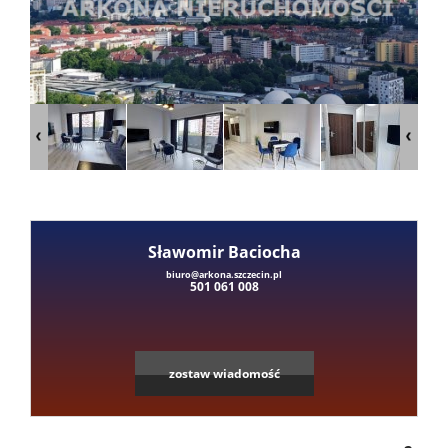
Mieszka
Domy
Dzialki
Lokale
Sławomir Baciocha
Leaflet
|
©
OpenStreetMap
contributors
biuro@arkona.szczecin.pl
501 061 008
Hale
Obiekty
zostaw wiadomość