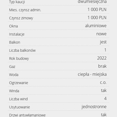
dwumiesięczna
Typ kaucji
1 000 PLN
Mies. czynsz admin.
1 000 PLN
Czynsz zimowy
aluminiowe
Okna
nowe
Instalacje
jest
Balkon
1
Liczba balkonów
2022
Rok budowy
brak
Gaz
ciepła - miejska
Woda
c.o.
Ogrzewanie
tak
Winda
4
Liczba wind
jednostronne
Usytuowanie
tak
Drzwi antywłamaniowe