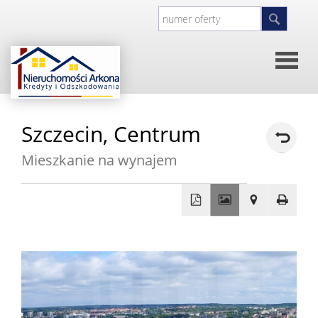
Strona
Szczecin,
Centrum
główna
O
Mieszkanie na wynajem
firmie
Kontakt
+
Inwesty
−
Oferty