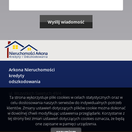
Arkona Nieruchomości
kredyty
odszkodowania
ul. Wszystkich Swiętych 49/4
Ta strona wykorzystuje pliki cookies w celach statystycznych oraz w
71-457 Szczecin
celu dostosowania naszych serwisów do indywidualnych potrzeb
klientów. Zmiany ustawień dotyczących plików cookie można dokonać
501 061 008
w dowolnej chwili modyfikując ustawienia przeglądarki. Korzystanie z
biuro@arkona .com.pl
tej strony bez zmian ustawień dotyczących cookies oznacza, że będą
one zapisane w pamięci urządzenia.
rozumiem