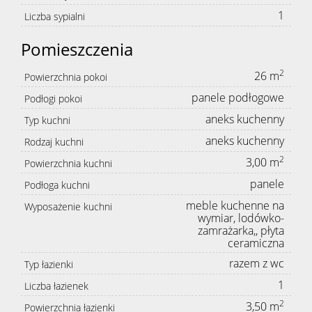
1
Liczba sypialni
Pomieszczenia
2
26 m
Powierzchnia pokoi
panele podłogowe
Podłogi pokoi
aneks kuchenny
Typ kuchni
aneks kuchenny
Rodzaj kuchni
2
3,00 m
Powierzchnia kuchni
panele
Podłoga kuchni
meble kuchenne na
Wyposażenie kuchni
wymiar, lodówko-
zamrażarka,, płyta
ceramiczna
razem z wc
Typ łazienki
1
Liczba łazienek
2
3,50 m
Powierzchnia łazienki