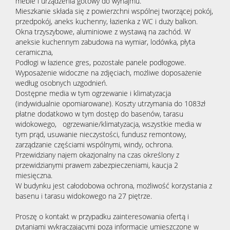
meble i urządzenia gotowy do wynajmu.
Mieszkanie składa się z powierzchni wspólnej tworzącej pokój,
przedpokój, aneks kuchenny, łazienka z WC i duży balkon.
Okna trzyszybowe, aluminiowe z wystawą na zachód. W
aneksie kuchennym zabudowa na wymiar, lodówka, płyta
ceramiczna,
Podłogi w łazience gres, pozostałe panele podłogowe.
Wyposażenie widoczne na zdjęciach, możliwe doposażenie
według osobnych uzgodnień.
Dostępne media w tym ogrzewanie i klimatyzacja
(indywidualnie opomiarowane). Koszty utrzymania do 1083zł
płatne dodatkowo w tym dostęp do basenów, tarasu
widokowego, ogrzewanie/klimatyzacja, wszystkie media w
tym prąd, usuwanie nieczystości, fundusz remontowy,
zarządzanie częściami wspólnymi, windy, ochrona.
Przewidziany najem okazjonalny na czas określony z
przewidzianymi prawem zabezpieczeniami, kaucja 2
miesięczna.
W budynku jest całodobowa ochrona, możliwość korzystania z
basenu i tarasu widokowego na 27 piętrze.
Proszę o kontakt w przypadku zainteresowania ofertą i
pytaniami wykraczającymi poza informacje umieszczone w