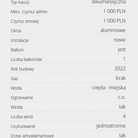
dwumiesięczna
Typ kaucji
1 000 PLN
Mies. czynsz admin.
1 000 PLN
Czynsz zimowy
aluminiowe
Okna
nowe
Instalacje
jest
Balkon
1
Liczba balkonów
2022
Rok budowy
brak
Gaz
ciepła - miejska
Woda
c.o.
Ogrzewanie
tak
Winda
4
Liczba wind
jednostronne
Usytuowanie
tak
Drzwi antywłamaniowe