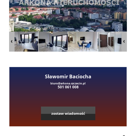
Mieszka
Domy
Dzialki
Lokale
Sławomir Baciocha
Leaflet
|
©
OpenStreetMap
contributors
biuro@arkona.szczecin.pl
501 061 008
Hale
Obiekty
zostaw wiadomość