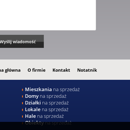
na główna
O firmie
Kontakt
Notatnik
Mieszkania
na sprzedaż
Domy
na sprzedaż
Działki
na sprzedaż
Lokale
na sprzedaż
Hale
na sprzedaż
Obiekty
na sprzedaż