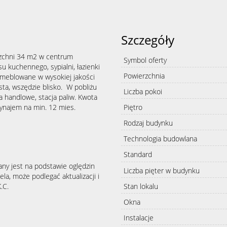
Szczegóły
zchni 34 m2 w centrum
Symbol oferty
su kuchennego, sypialni, łazienki
Powierzchnia
umeblowane w wysokiej jakości
sta, wszędzie blisko. W pobliżu
Liczba pokoi
ra handlowe, stacja paliw. Kwota
wynajem na min. 12 mies.
Piętro
Rodzaj budynku
Technologia budowlana
Standard
any jest na podstawie oględzin
Liczba pięter w budynku
la, może podlegać aktualizacji i
Stan lokalu
.C.
Okna
Instalacje