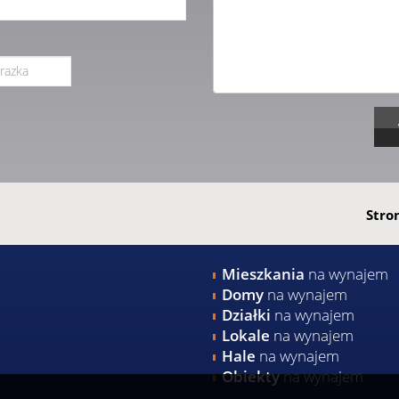
Stro
Mieszkania
na wynajem
Domy
na wynajem
Działki
na wynajem
Lokale
na wynajem
Hale
na wynajem
Obiekty
na wynajem