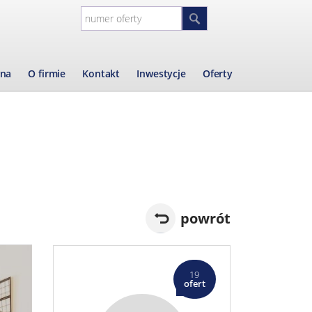
wna
O firmie
Kontakt
Inwestycje
Oferty
powrót
19
ofert