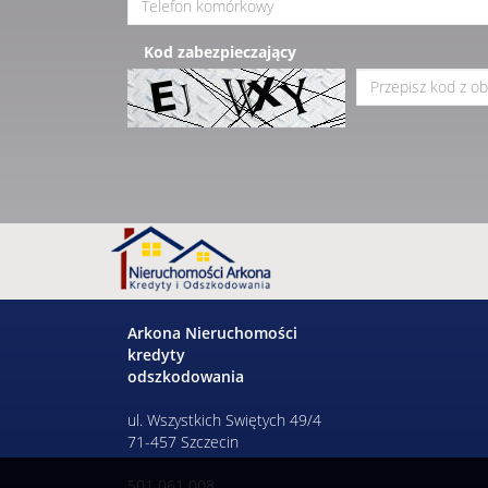
Kod zabezpieczający
Arkona Nieruchomości
kredyty
odszkodowania
ul. Wszystkich Swiętych 49/4
71-457 Szczecin
501 061 008