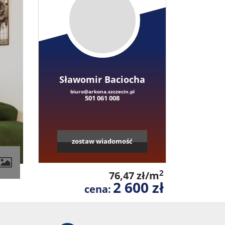
Sławomir Baciocha
biuro@arkona.szczecin.pl
501 061 008
zostaw wiadomość
2
76,47 zł/m
2 600 zł
cena: