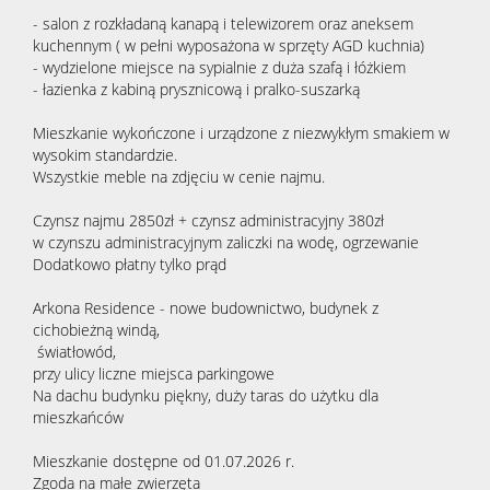
- salon z rozkładaną kanapą i telewizorem oraz aneksem
kuchennym ( w pełni wyposażona w sprzęty AGD kuchnia)
- wydzielone miejsce na sypialnie z duża szafą i łóżkiem
- łazienka z kabiną prysznicową i pralko-suszarką
Mieszkanie wykończone i urządzone z niezwykłym smakiem w
wysokim standardzie.
Wszystkie meble na zdjęciu w cenie najmu.
Czynsz najmu 2850zł + czynsz administracyjny 380zł
w czynszu administracyjnym zaliczki na wodę, ogrzewanie
Dodatkowo płatny tylko prąd
Arkona Residence - nowe budownictwo, budynek z
cichobieżną windą,
światłowód,
przy ulicy liczne miejsca parkingowe
Na dachu budynku piękny, duży taras do użytku dla
mieszkańców
Mieszkanie dostępne od 01.07.2026 r.
Zgoda na małe zwierzęta