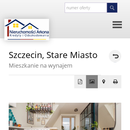
Strona
Szczecin,
Stare Miasto
główna
O
Mieszkanie na wynajem
firmie
Kontakt
+
Inwesty
−
Oferty