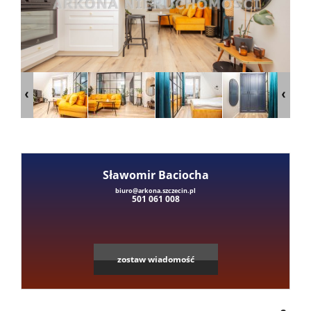
Mieszka
Domy
Dzialki
Lokale
Sławomir Baciocha
Leaflet
|
©
OpenStreetMap
contributors
biuro@arkona.szczecin.pl
501 061 008
Hale
Obiekty
zostaw wiadomość