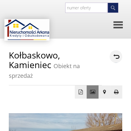
Strona
Kołbaskowo,
główna
O
Kamieniec
Obiekt na
sprzedaż
firmie
Kontakt
Inwesty
+
−
Oferty