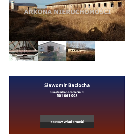
Mieszka
Domy
Dzialki
Lokale
Sławomir Baciocha
Hale
Leaflet
|
©
OpenStreetMap
contributors
biuro@arkona.szczecin.pl
501 061 008
Obiekty
zostaw wiadomość