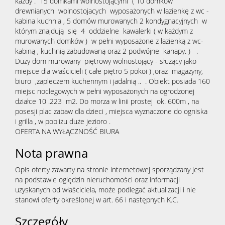
każdy . 15 domkami wolnostojącymi ( 10 domków
drewnianych wolnostojacych wyposażonych w łazienkę z wc -
kabina kuchnia , 5 domów murowanych 2 kondygnacyjnych w
którym znajdują się 4 oddzielne kawalerki ( w każdym z
murowanych domków ) w pełni wyposażone z łazienką z wc-
kabiną , kuchnią zabudowaną oraz 2 podwójne kanapy. ) .
Duży dom murowany piętrowy wolnostojący - służący jako
miejsce dla właścicieli ( całe piętro 5 pokoi ) ,oraz magazyny,
biuro ,zapleczem kuchennym i jadalnią .. . Obiekt posiada 160
miejsc noclegowych w pełni wyposażonych na ogrodzonej
działce 10 .223 m2. Do morza w linii prostej ok. 600m , na
posesji plac zabaw dla dzieci , miejsca wyznaczone do ogniska
i grilla , w pobliżu duże jezioro .
OFERTA NA WYŁĄCZNOŚĆ BIURA
Nota prawna
Opis oferty zawarty na stronie internetowej sporządzany jest
na podstawie oględzin nieruchomości oraz informacji
uzyskanych od właściciela, może podlegać aktualizacji i nie
stanowi oferty określonej w art. 66 i następnych K.C.
Szczegóły