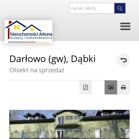
Strona
Darłowo (gw),
Dąbki
główna
O
Obiekt na sprzedaż
firmie
Kontakt
Inwesty
Oferty