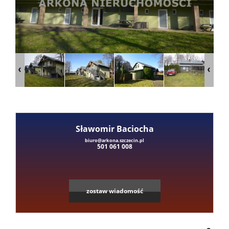
Mieszka
Domy
Dzialki
Lokale
Sławomir Baciocha
biuro@arkona.szczecin.pl
501 061 008
Hale
Obiekty
zostaw wiadomość