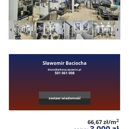
Mieszka
Domy
Dzialki
Sławomir Baciocha
Lokale
biuro@arkona.szczecin.pl
501 061 008
Hale
zostaw wiadomość
Obiekty
2
66,67 zł/m
3 000 zł