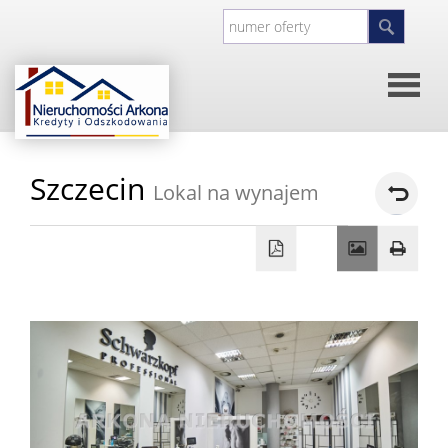
Strona
Szczecin
Lokal na wynajem
główna
O
firmie
Kontakt
Inwesty
Oferty