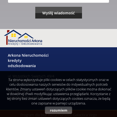
Arkona Nieruchomości
kredyty
odszkodowania
ul. Wszystkich Swiętych 49/4
Ta strona wykorzystuje pliki cookies w celach statystycznych oraz w
71-457 Szczecin
celu dostosowania naszych serwisów do indywidualnych potrzeb
klientów. Zmiany ustawień dotyczących plików cookie można dokonać
501 061 008
w dowolnej chwili modyfikując ustawienia przeglądarki. Korzystanie z
biuro@arkona .com.pl
tej strony bez zmian ustawień dotyczących cookies oznacza, że będą
one zapisane w pamięci urządzenia.
rozumiem
Program dla biur nieruchomości
Galactica Virgo