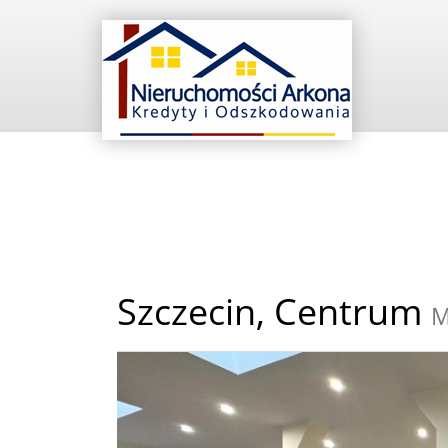
Szczecin,
Centrum
M
+
−