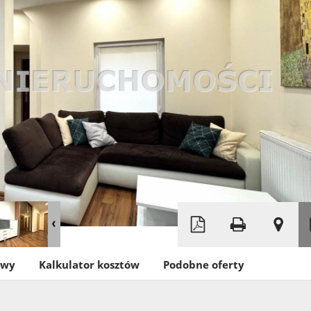
Leaflet
|
©
OpenStreetMap
owy
Kalkulator kosztów
Podobne oferty