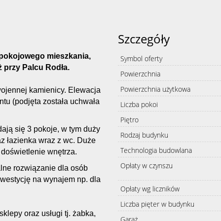
Szczegóły
-pokojowego mieszkania,
Symbol oferty
 przy Palcu Rodła.
Powierzchnia
Powierzchnia użytkowa
ojennej kamienicy. Elewacja
tu (podjęta została uchwała
Liczba pokoi
Piętro
ją się 3 pokoje, w tym duży
Rodzaj budynku
z łazienka wraz z wc. Duże
Technologia budowlana
doświetlenie wnętrza.
Opłaty w czynszu
lne rozwiązanie dla osób
inwestycję na wynajem np. dla
Opłaty wg liczników
Liczba pięter w budynku
klepy oraz usługi tj. żabka,
Garaż