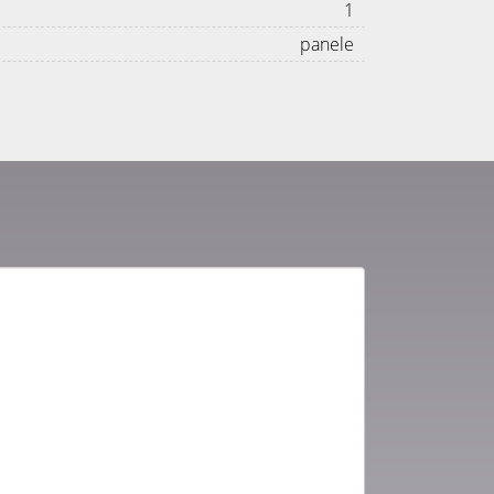
1
panele