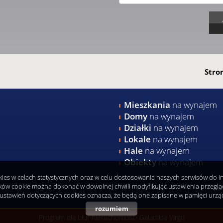
Stro
Mieszkania
na wynajem
Domy
na wynajem
Działki
na wynajem
Lokale
na wynajem
Hale
na wynajem
Obiekty
na wynajem
okies w celach statystycznych oraz w celu dostosowania naszych serwisów do 
ków cookie można dokonać w dowolnej chwili modyfikując ustawienia przeglądar
ustawień dotyczących cookies oznacza, że będą one zapisane w pamięci urzą
rozumiem
Program dla biur nieruchomości
Galactica Virgo