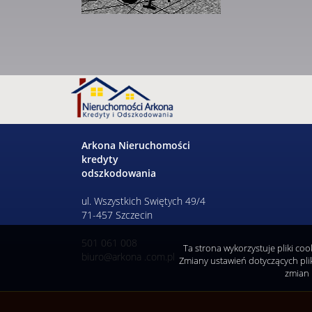
Arkona Nieruchomości
kredyty
odszkodowania
ul. Wszystkich Swiętych 49/4
71-457 Szczecin
501 061 008
Ta strona wykorzystuje pliki co
biuro@arkona .com.pl
Zmiany ustawień dotyczących pli
zmian 