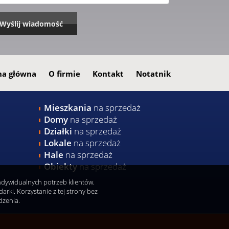
na główna
O firmie
Kontakt
Notatnik
Mieszkania
na sprzedaż
Domy
na sprzedaż
Działki
na sprzedaż
Lokale
na sprzedaż
Hale
na sprzedaż
Obiekty
na sprzedaż
indywidualnych potrzeb klientów.
ki. Korzystanie z tej strony bez
dzenia.