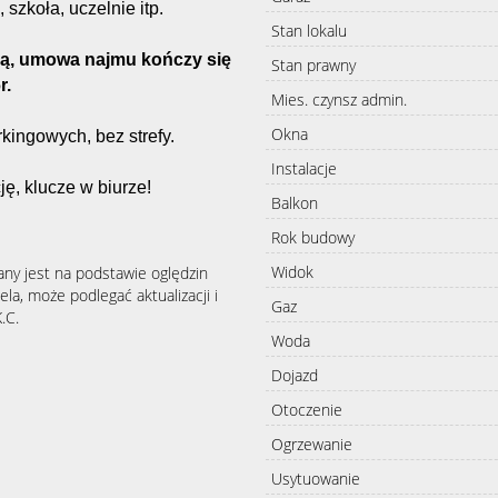
szkoła, uczelnie itp.
Stan lokalu
cą, umowa najmu kończy się
Stan prawny
r.
Mies. czynsz admin.
Okna
kingowych, bez strefy.
Instalacje
ę, klucze w biurze!
Balkon
Rok budowy
Widok
any jest na podstawie oględzin
la, może podlegać aktualizacji i
Gaz
.C.
Woda
Dojazd
Otoczenie
Ogrzewanie
Usytuowanie