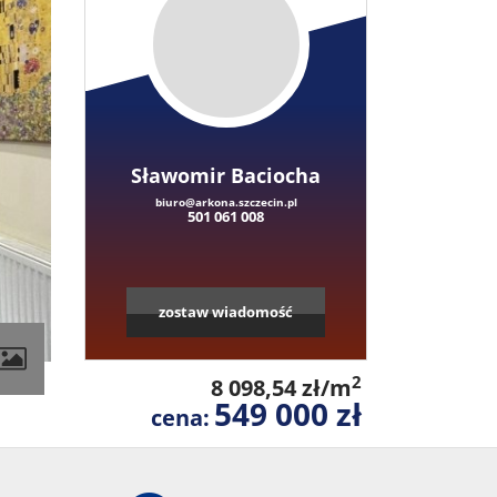
Sławomir Baciocha
biuro@arkona.szczecin.pl
501 061 008
zostaw wiadomość
contributors
2
8 098,54 zł/m
549 000 zł
cena: