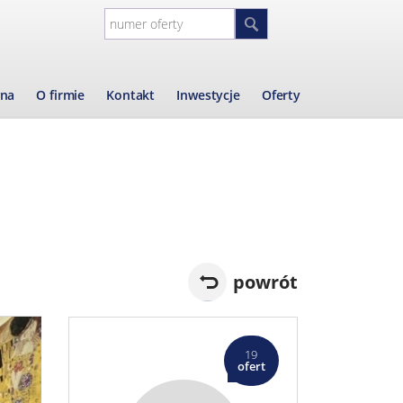
wna
O firmie
Kontakt
Inwestycje
Oferty
powrót
19
ofert