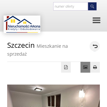
Strona
Szczecin
Mieszkanie na
główna
O
sprzedaż
firmie
Kontakt
Inwesty
Oferty