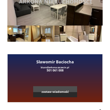
Mieszka
Domy
Dzialki
Lokale
Sławomir Baciocha
biuro@arkona.szczecin.pl
501 061 008
Hale
Obiekty
zostaw wiadomość